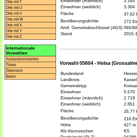
Einwohner (männlich)
3.165
Orte mit T
Einwohner (weiblich)
3.304
Orte mit U
Fläche
Orte mit V
37,62
Orte mit W
Bevölkerungsdichte
172 Ei
Orte mit X
Amtl. Gemeindeschlüssel (AGS)
06636
Orte mit Y
Stand
2015-
Orte mit Z
Internationale
Vorwahlen
Auslandsvorwahlen
Vorwahl 05604 - Helsa (Grossalm
Türkei
Österreich
Bundesland
Hesse
Italien
Landkreis
Kassel
Gemeindetyp
Kreis
Einwohner
5.570
Einwohner (männlich)
2.719
Einwohner (weiblich)
2.851
Fläche
25,77
Bevölkerungsdichte
216 Ei
Höhe
427 m
Kfz-Kennzeichen
KS