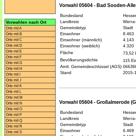
Vorwahl 05604 - Bad Sooden-Alle
Bundesland
Hesse
Landkreis
Werra-
Vorwahlen nach Ort
Gemeindetyp
Stadt
Orte mit A
Einwohner
8.463
Orte mit B
Einwohner (männlich)
4.143
Orte mit C
Orte mit D
Einwohner (weiblich)
4.320
Orte mit E
Fläche
73,52
Orte mit F
Bevölkerungsdichte
115 Ei
Orte mit G
Amtl. Gemeindeschlüssel (AGS)
06636
Orte mit H
Stand
2015-
Orte mit I
Orte mit J
Orte mit K
Orte mit L
Orte mit M
Vorwahl 05604 - Großalmerode (
Orte mit N
Orte mit O
Bundesland
Hesse
Orte mit P
Landkreis
Werra-
Orte mit Q
Gemeindetyp
Stadt
Orte mit R
Einwohner
6.469
Orte mit S