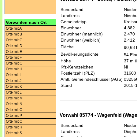
Bundesland
Niede
Landkreis
Nienbu
Gemeindetyp
Kreis
Vorwahlen nach Ort
Einwohner
4.882
Orte mit A
Einwohner (männlich)
2.470
Orte mit B
Einwohner (weiblich)
2.412
Orte mit C
Orte mit D
Fläche
90,68
Orte mit E
Bevölkerungsdichte
54 Ein
Orte mit F
Höhe
37 m 
Orte mit G
Kfz-Kennzeichen
NI
Orte mit H
Postleitzahl (PLZ)
31600
Orte mit I
Amtl. Gemeindeschlüssel (AGS)
03256
Orte mit J
Stand
2015-
Orte mit K
Orte mit L
Orte mit M
Orte mit N
Orte mit O
Vorwahl 05774 - Wagenfeld (Wage
Orte mit P
Orte mit Q
Bundesland
Niede
Orte mit R
Landkreis
Diepho
Orte mit S