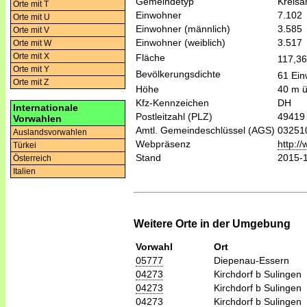
Gemeindetyp
Kreis
Orte mit T
Einwohner
7.102
Orte mit U
Einwohner (männlich)
3.585
Orte mit V
Einwohner (weiblich)
3.517
Orte mit W
Orte mit X
Fläche
117,3
Orte mit Y
Bevölkerungsdichte
61 Ein
Orte mit Z
Höhe
40 m 
Kfz-Kennzeichen
DH
Internationale
Postleitzahl (PLZ)
49419
Vorwahlen
Amtl. Gemeindeschlüssel (AGS)
03251
Auslandsvorwahlen
Webpräsenz
http:/
Türkei
Stand
2015-
Österreich
Italien
Weitere Orte in der Umgebung
Vorwahl
Ort
05777
Diepenau-Essern
04273
Kirchdorf b Sulingen
04273
Kirchdorf b Sulingen
04273
Kirchdorf b Sulingen