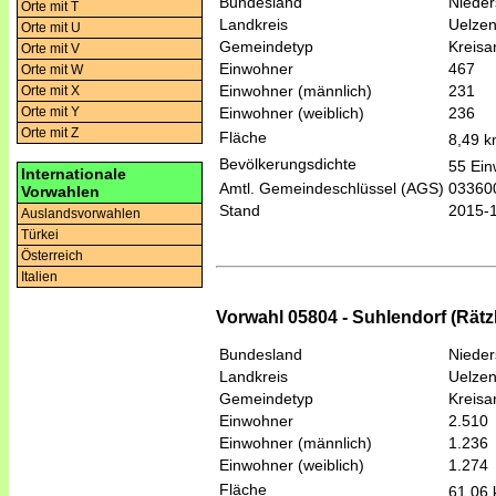
Bundesland
Niede
Orte mit T
Landkreis
Uelze
Orte mit U
Gemeindetyp
Kreis
Orte mit V
Einwohner
467
Orte mit W
Einwohner (männlich)
231
Orte mit X
Einwohner (weiblich)
236
Orte mit Y
Orte mit Z
Fläche
8,49 
Bevölkerungsdichte
55 Ein
Internationale
Amtl. Gemeindeschlüssel (AGS)
03360
Vorwahlen
Stand
2015-
Auslandsvorwahlen
Türkei
Österreich
Italien
Vorwahl 05804 - Suhlendorf (Rätz
Bundesland
Niede
Landkreis
Uelze
Gemeindetyp
Kreis
Einwohner
2.510
Einwohner (männlich)
1.236
Einwohner (weiblich)
1.274
Fläche
61,06