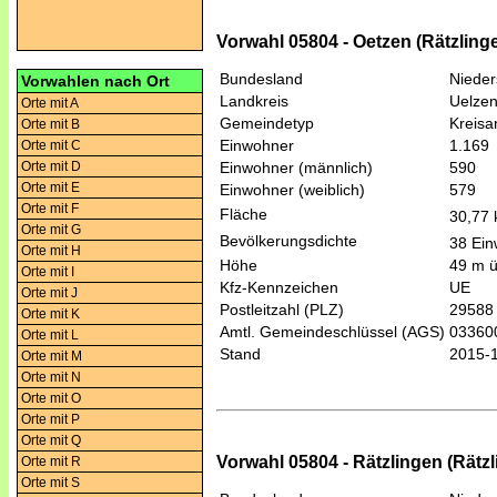
Vorwahl 05804 - Oetzen (Rätzling
Bundesland
Niede
Vorwahlen nach Ort
Landkreis
Uelze
Orte mit A
Gemeindetyp
Kreis
Orte mit B
Einwohner
1.169
Orte mit C
Orte mit D
Einwohner (männlich)
590
Orte mit E
Einwohner (weiblich)
579
Orte mit F
Fläche
30,77
Orte mit G
Bevölkerungsdichte
38 Ein
Orte mit H
Höhe
49 m 
Orte mit I
Kfz-Kennzeichen
UE
Orte mit J
Postleitzahl (PLZ)
29588
Orte mit K
Amtl. Gemeindeschlüssel (AGS)
03360
Orte mit L
Stand
2015-
Orte mit M
Orte mit N
Orte mit O
Orte mit P
Orte mit Q
Vorwahl 05804 - Rätzlingen (Rätz
Orte mit R
Orte mit S