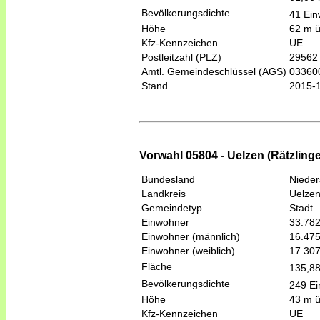
Bevölkerungsdichte
41 Ein
Höhe
62 m 
Kfz-Kennzeichen
UE
Postleitzahl (PLZ)
29562
Amtl. Gemeindeschlüssel (AGS)
03360
Stand
2015-
Vorwahl 05804 - Uelzen (Rätzling
Bundesland
Niede
Landkreis
Uelze
Gemeindetyp
Stadt
Einwohner
33.78
Einwohner (männlich)
16.47
Einwohner (weiblich)
17.30
Fläche
135,8
Bevölkerungsdichte
249 Ei
Höhe
43 m 
Kfz-Kennzeichen
UE