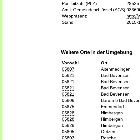
Postleitzahl (PLZ)
29525
Amtl. Gemeindeschlüssel (AGS)
03360
Webpräsenz
http:/
Stand
2015-
Weitere Orte in der Umgebung
Vorwahl
Ort
05807
Altenmedingen
05821
Bad Bevensen
05821
Bad Bevensen
05821
Bad Bevensen
05821
Bad Bevensen
05806
Barum b Bad Beve
05875
Emmendorf
05828
Himbergen
05828
Himbergen
05828
Himbergen
05805
Oetzen
05803
Rosche