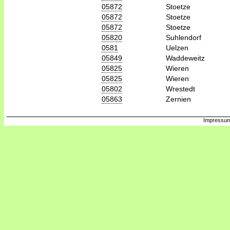
05872
Stoetze
05872
Stoetze
05872
Stoetze
05820
Suhlendorf
0581
Uelzen
05849
Waddeweitz
05825
Wieren
05825
Wieren
05802
Wrestedt
05863
Zernien
Impressum