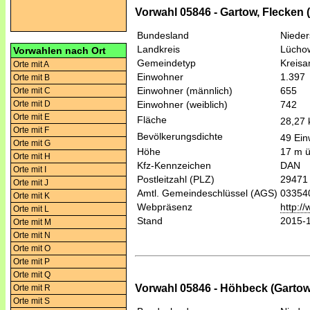
Vorwahl 05846 - Gartow, Flecken
Bundesland
Niede
Landkreis
Lücho
Vorwahlen nach Ort
Gemeindetyp
Kreis
Orte mit A
Einwohner
1.397
Orte mit B
Einwohner (männlich)
655
Orte mit C
Orte mit D
Einwohner (weiblich)
742
Orte mit E
Fläche
28,27
Orte mit F
Bevölkerungsdichte
49 Ein
Orte mit G
Höhe
17 m 
Orte mit H
Kfz-Kennzeichen
DAN
Orte mit I
Postleitzahl (PLZ)
29471
Orte mit J
Amtl. Gemeindeschlüssel (AGS)
03354
Orte mit K
Webpräsenz
http:/
Orte mit L
Stand
2015-
Orte mit M
Orte mit N
Orte mit O
Orte mit P
Orte mit Q
Vorwahl 05846 - Höhbeck (Garto
Orte mit R
Orte mit S