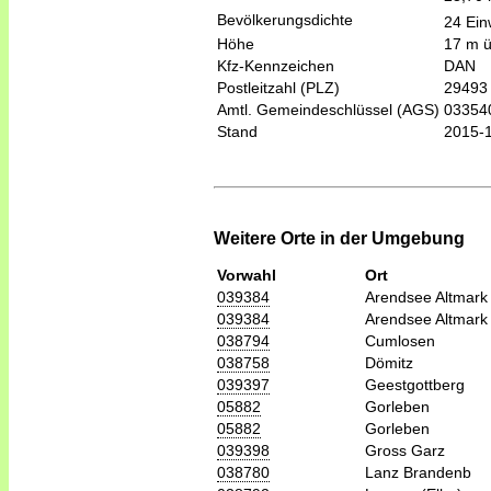
Bevölkerungsdichte
24 Ein
Höhe
17 m 
Kfz-Kennzeichen
DAN
Postleitzahl (PLZ)
29493
Amtl. Gemeindeschlüssel (AGS)
03354
Stand
2015-
Weitere Orte in der Umgebung
Vorwahl
Ort
039384
Arendsee Altmark
039384
Arendsee Altmark
038794
Cumlosen
038758
Dömitz
039397
Geestgottberg
05882
Gorleben
05882
Gorleben
039398
Gross Garz
038780
Lanz Brandenb