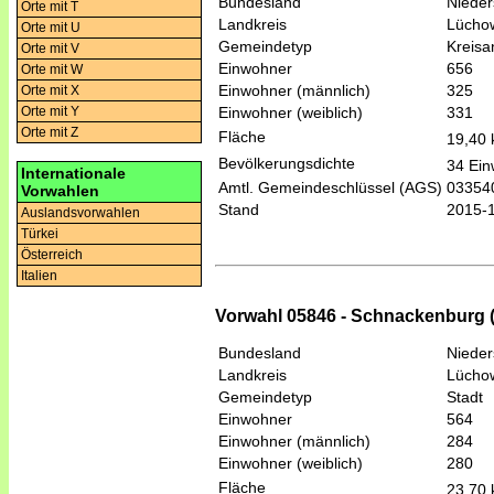
Bundesland
Niede
Orte mit T
Landkreis
Lücho
Orte mit U
Gemeindetyp
Kreis
Orte mit V
Einwohner
656
Orte mit W
Einwohner (männlich)
325
Orte mit X
Einwohner (weiblich)
331
Orte mit Y
Orte mit Z
Fläche
19,40
Bevölkerungsdichte
34 Ein
Internationale
Amtl. Gemeindeschlüssel (AGS)
03354
Vorwahlen
Stand
2015-
Auslandsvorwahlen
Türkei
Österreich
Italien
Vorwahl 05846 - Schnackenburg 
Bundesland
Niede
Landkreis
Lücho
Gemeindetyp
Stadt
Einwohner
564
Einwohner (männlich)
284
Einwohner (weiblich)
280
Fläche
23,70