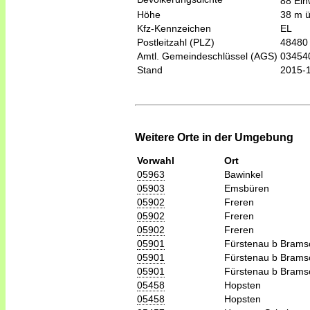
88 Ein
Höhe
38 m 
Kfz-Kennzeichen
EL
Postleitzahl (PLZ)
48480
Amtl. Gemeindeschlüssel (AGS)
03454
Stand
2015-
Weitere Orte in der Umgebung
Vorwahl
Ort
05963
Bawinkel
05903
Emsbüren
05902
Freren
05902
Freren
05902
Freren
05901
Fürstenau b Brams
05901
Fürstenau b Brams
05901
Fürstenau b Brams
05458
Hopsten
05458
Hopsten