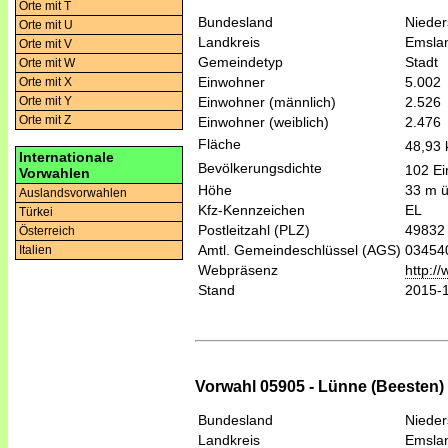
Orte mit T
Bundesland
Niede
Orte mit U
Landkreis
Emsla
Orte mit V
Gemeindetyp
Stadt
Orte mit W
Einwohner
5.002
Orte mit X
Einwohner (männlich)
2.526
Orte mit Y
Orte mit Z
Einwohner (weiblich)
2.476
Fläche
48,93
Internationale
Bevölkerungsdichte
102 Ei
Vorwahlen
Höhe
33 m 
Auslandsvorwahlen
Kfz-Kennzeichen
EL
Türkei
Postleitzahl (PLZ)
49832
Österreich
Amtl. Gemeindeschlüssel (AGS)
03454
Italien
Webpräsenz
http:/
Stand
2015-
Vorwahl 05905 - Lünne (Beesten)
Bundesland
Niede
Landkreis
Emsla