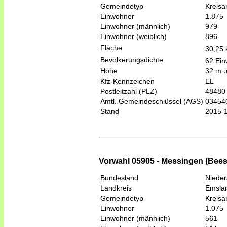
Gemeindetyp
Kreis
Einwohner
1.875
Einwohner (männlich)
979
Einwohner (weiblich)
896
Fläche
30,25
Bevölkerungsdichte
62 Ein
Höhe
32 m 
Kfz-Kennzeichen
EL
Postleitzahl (PLZ)
48480
Amtl. Gemeindeschlüssel (AGS)
03454
Stand
2015-
Vorwahl 05905 - Messingen (Bees
Bundesland
Niede
Landkreis
Emsla
Gemeindetyp
Kreis
Einwohner
1.075
Einwohner (männlich)
561