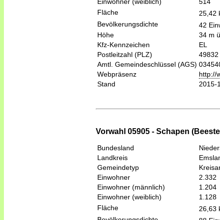
Einwohner (weiblich)
514
Fläche
25,42
Bevölkerungsdichte
42 Ein
Höhe
34 m 
Kfz-Kennzeichen
EL
Postleitzahl (PLZ)
49832
Amtl. Gemeindeschlüssel (AGS)
03454
Webpräsenz
http:/
Stand
2015-
Vorwahl 05905 - Schapen (Beeste
Bundesland
Niede
Landkreis
Emsla
Gemeindetyp
Kreis
Einwohner
2.332
Einwohner (männlich)
1.204
Einwohner (weiblich)
1.128
Fläche
26,63
Bevölkerungsdichte