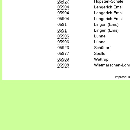
05457
Hopsten-Schale
05904
Lengerich Emsl
05904
Lengerich Emsl
05904
Lengerich Emsl
0591
Lingen (Ems)
0591
Lingen (Ems)
05906
Lünne
05906
Lünne
05923
Schüttorf
05977
Spelle
05909
Wettrup
05908
Wietmarschen-Loh
Impressum