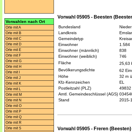
Vorwahl 05905 - Beesten (Beeste
Vorwahlen nach Ort
Bundesland
Niede
Orte mit A
Landkreis
Emsla
Orte mit B
Gemeindetyp
Kreis
Orte mit C
Orte mit D
Einwohner
1.584
Orte mit E
Einwohner (männlich)
838
Orte mit F
Einwohner (weiblich)
746
Orte mit G
Fläche
25,63
Orte mit H
Bevölkerungsdichte
62 Ein
Orte mit I
Höhe
32 m 
Orte mit J
Kfz-Kennzeichen
EL
Orte mit K
Postleitzahl (PLZ)
49832
Orte mit L
Amtl. Gemeindeschlüssel (AGS)
03454
Orte mit M
Stand
2015-
Orte mit N
Orte mit O
Orte mit P
Orte mit Q
Orte mit R
Vorwahl 05905 - Freren (Beesten)
Orte mit S