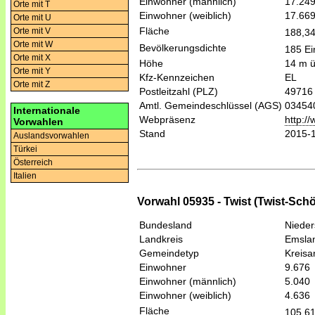
Einwohner (männlich)
17.24
Orte mit T
Einwohner (weiblich)
17.66
Orte mit U
Fläche
Orte mit V
188,3
Orte mit W
Bevölkerungsdichte
185 Ei
Orte mit X
Höhe
14 m 
Orte mit Y
Kfz-Kennzeichen
EL
Orte mit Z
Postleitzahl (PLZ)
49716
Amtl. Gemeindeschlüssel (AGS)
03454
Internationale
Webpräsenz
http:/
Vorwahlen
Stand
2015-
Auslandsvorwahlen
Türkei
Österreich
Italien
Vorwahl 05935 - Twist (Twist-Sch
Bundesland
Niede
Landkreis
Emsla
Gemeindetyp
Kreis
Einwohner
9.676
Einwohner (männlich)
5.040
Einwohner (weiblich)
4.636
Fläche
105,6