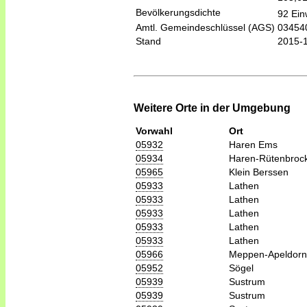
Bevölkerungsdichte
92 Ein
Amtl. Gemeindeschlüssel (AGS)
03454
Stand
2015-
Weitere Orte in der Umgebung
Vorwahl
Ort
05932
Haren Ems
05934
Haren-Rütenbroc
05965
Klein Berssen
05933
Lathen
05933
Lathen
05933
Lathen
05933
Lathen
05933
Lathen
05966
Meppen-Apeldorn
05952
Sögel
05939
Sustrum
05939
Sustrum