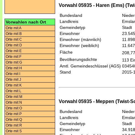
Vorwahl 05935 - Haren (Ems) (Tw
Bundesland
Niede
Landkreis
Emsla
Vorwahlen nach Ort
Gemeindetyp
Stadt
Orte mit A
Einwohner
23.54
Orte mit B
Einwohner (männlich)
11.898
Orte mit C
Orte mit D
Einwohner (weiblich)
11.647
Orte mit E
Fläche
208,7
Orte mit F
Bevölkerungsdichte
113 Ei
Orte mit G
Amtl. Gemeindeschlüssel (AGS)
03454
Orte mit H
Stand
2015-
Orte mit I
Orte mit J
Orte mit K
Orte mit L
Orte mit M
Vorwahl 05935 - Meppen (Twist-S
Orte mit N
Orte mit O
Bundesland
Niede
Orte mit P
Landkreis
Emsla
Orte mit Q
Gemeindetyp
Stadt
Orte mit R
Einwohner
34.91
Orte mit S