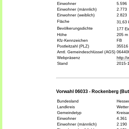
Einwohner
5.596
Einwohner (männlich)
2.773
Einwohner (weiblich)
2.823
Fläche
31,63
Bevölkerungsdichte
177 Ei
Höhe
205 m
Kfz-Kennzeichen
FB
Postleitzahl (PLZ)
35516
Amtl. Gemeindeschlüssel (AGS)
06440
Webpräsenz
http:/
Stand
2015-
Vorwahl 06033 - Rockenberg (Bu
Bundesland
Hesse
Landkreis
Wetter
Gemeindetyp
Kreis
Einwohner
4.361
Einwohner (männlich)
2.190