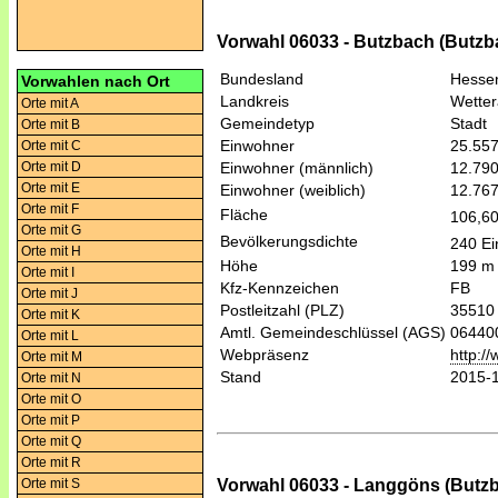
Vorwahl 06033 - Butzbach (Butzb
Bundesland
Hesse
Vorwahlen nach Ort
Landkreis
Wetter
Orte mit A
Gemeindetyp
Stadt
Orte mit B
Einwohner
25.55
Orte mit C
Orte mit D
Einwohner (männlich)
12.79
Orte mit E
Einwohner (weiblich)
12.76
Orte mit F
Fläche
106,6
Orte mit G
Bevölkerungsdichte
240 Ei
Orte mit H
Höhe
199 m
Orte mit I
Kfz-Kennzeichen
FB
Orte mit J
Postleitzahl (PLZ)
35510
Orte mit K
Amtl. Gemeindeschlüssel (AGS)
06440
Orte mit L
Webpräsenz
http:/
Orte mit M
Stand
2015-
Orte mit N
Orte mit O
Orte mit P
Orte mit Q
Orte mit R
Vorwahl 06033 - Langgöns (Butz
Orte mit S