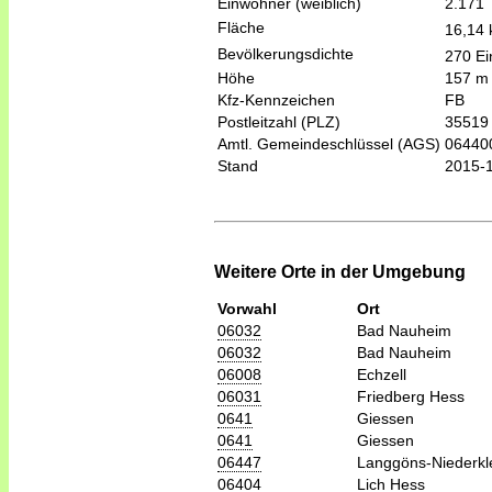
Einwohner (weiblich)
2.171
Fläche
16,14
Bevölkerungsdichte
270 Ei
Höhe
157 m
Kfz-Kennzeichen
FB
Postleitzahl (PLZ)
35519
Amtl. Gemeindeschlüssel (AGS)
06440
Stand
2015-
Weitere Orte in der Umgebung
Vorwahl
Ort
06032
Bad Nauheim
06032
Bad Nauheim
06008
Echzell
06031
Friedberg Hess
0641
Giessen
0641
Giessen
06447
Langgöns-Niederkl
06404
Lich Hess