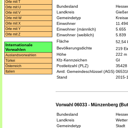
Orte mit T
Bundesland
Hesse
Orte mit U
Landkreis
Gieße
Orte mit V
Gemeindetyp
Kreis
Orte mit W
Einwohner
11.494
Orte mit X
Einwohner (männlich)
5.655
Orte mit Y
Orte mit Z
Einwohner (weiblich)
5.839
Fläche
52,54
Internationale
Bevölkerungsdichte
219 Ei
Vorwahlen
Höhe
222 m
Auslandsvorwahlen
Kfz-Kennzeichen
GI
Türkei
Postleitzahl (PLZ)
35428
Österreich
Amtl. Gemeindeschlüssel (AGS)
06531
Italien
Stand
2015-
Vorwahl 06033 - Münzenberg (Bu
Bundesland
Hesse
Landkreis
Wetter
Gemeindetyp
Stadt