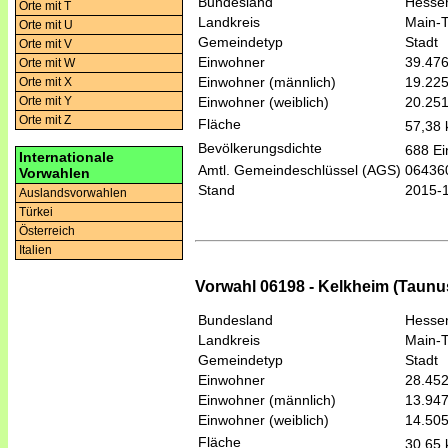
Bundesland
Hesse
Orte mit T
Landkreis
Main-T
Orte mit U
Gemeindetyp
Stadt
Orte mit V
Einwohner
39.47
Orte mit W
Einwohner (männlich)
19.22
Orte mit X
Einwohner (weiblich)
20.25
Orte mit Y
Orte mit Z
Fläche
57,38
Bevölkerungsdichte
688 Ei
Internationale
Amtl. Gemeindeschlüssel (AGS)
06436
Vorwahlen
Stand
2015-
Auslandsvorwahlen
Türkei
Österreich
Italien
Vorwahl 06198 - Kelkheim (Taunus
Bundesland
Hesse
Landkreis
Main-T
Gemeindetyp
Stadt
Einwohner
28.45
Einwohner (männlich)
13.94
Einwohner (weiblich)
14.50
Fläche
30,65