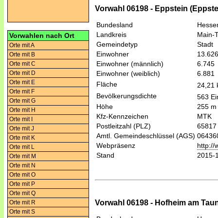
Vorwahl 06198 - Eppstein (Eppste
Bundesland
Hesse
Landkreis
Main-T
Vorwahlen nach Ort
Gemeindetyp
Stadt
Orte mit A
Einwohner
13.62
Orte mit B
Einwohner (männlich)
6.745
Orte mit C
Orte mit D
Einwohner (weiblich)
6.881
Orte mit E
Fläche
24,21
Orte mit F
Bevölkerungsdichte
563 Ei
Orte mit G
Höhe
255 m
Orte mit H
Kfz-Kennzeichen
MTK
Orte mit I
Postleitzahl (PLZ)
65817
Orte mit J
Amtl. Gemeindeschlüssel (AGS)
06436
Orte mit K
Webpräsenz
http:/
Orte mit L
Stand
2015-
Orte mit M
Orte mit N
Orte mit O
Orte mit P
Orte mit Q
Vorwahl 06198 - Hofheim am Taun
Orte mit R
Orte mit S