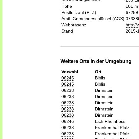
238 Ei
Höhe
101 m
Postleitzahl (PLZ)
67259
Amtl. Gemeindeschlüssel (AGS)
07338
Webpräsenz
http:/
Stand
2015-
Weitere Orte in der Umgebung
Vorwahl
Ort
06245
Biblis
06245
Biblis
06238
Dirmstein
06238
Dirmstein
06238
Dirmstein
06238
Dirmstein
06238
Dirmstein
06246
Eich Rheinhess
06233
Frankenthal Pfalz
06233
Frankenthal Pfalz