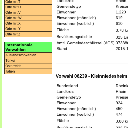
Landkreis
Rhein-
Orte mit T
Gemeindetyp
Kreis
Orte mit U
Einwohner
1.229
Orte mit V
Einwohner (männlich)
619
Orte mit W
Einwohner (weiblich)
610
Orte mit X
Orte mit Y
Fläche
3,78 
Orte mit Z
Bevölkerungsdichte
325 Ei
Amtl. Gemeindeschlüssel (AGS)
07338
Internationale
Stand
2015-
Vorwahlen
Auslandsvorwahlen
Türkei
Österreich
Italien
Vorwahl 06239 - Kleinniedeshei
Bundesland
Rheinl
Landkreis
Rhein-
Gemeindetyp
Kreis
Einwohner
924
Einwohner (männlich)
450
Einwohner (weiblich)
474
Fläche
3,88 
Bevölkerungsdichte