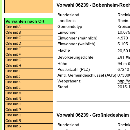
Vorwahl 06239 - Bobenheim-Rox
Bundesland
Rheinl
Landkreis
Rhein-
Vorwahlen nach Ort
Gemeindetyp
Kreis
Orte mit A
Einwohner
10.07
Orte mit B
Einwohner (männlich)
4.970
Orte mit C
Orte mit D
Einwohner (weiblich)
5.105
Orte mit E
Fläche
20,50
Orte mit F
Bevölkerungsdichte
491 Ei
Orte mit G
Höhe
94 m 
Orte mit H
Postleitzahl (PLZ)
67240
Orte mit I
Amtl. Gemeindeschlüssel (AGS)
07338
Orte mit J
Webpräsenz
http:/
Orte mit K
Stand
2015-
Orte mit L
Orte mit M
Orte mit N
Orte mit O
Orte mit P
Vorwahl 06239 - Großniedeshei
Orte mit Q
Orte mit R
Bundesland
Rheinl
Orte mit S