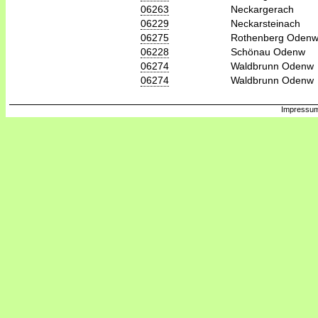
06263
Neckargerach
06229
Neckarsteinach
06275
Rothenberg Oden
06228
Schönau Odenw
06274
Waldbrunn Odenw
06274
Waldbrunn Odenw
Impressum