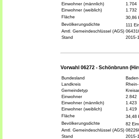
Einwohner (männlich)
1.704
Einwohner (weiblich)
1.732
Fläche
30,86
Bevölkerungsdichte
111 Ei
Amtl. Gemeindeschlüssel (AGS)
06431
Stand
2015-
Vorwahl 06272 - Schönbrunn (Hi
Bundesland
Baden
Landkreis
Rhein-
Gemeindetyp
Kreis
Einwohner
2.842
Einwohner (männlich)
1.423
Einwohner (weiblich)
1.419
Fläche
34,48
Bevölkerungsdichte
82 Ein
Amtl. Gemeindeschlüssel (AGS)
08226
Stand
2015-