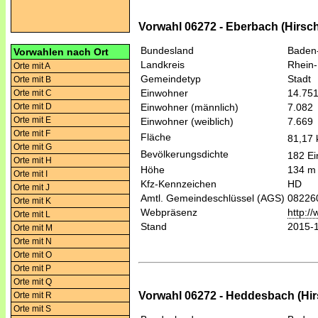
Vorwahl 06272 - Eberbach (Hirsc
Bundesland
Baden
Vorwahlen nach Ort
Landkreis
Rhein-
Orte mit A
Gemeindetyp
Stadt
Orte mit B
Einwohner
14.75
Orte mit C
Orte mit D
Einwohner (männlich)
7.082
Orte mit E
Einwohner (weiblich)
7.669
Orte mit F
Fläche
81,17
Orte mit G
Bevölkerungsdichte
182 Ei
Orte mit H
Höhe
134 m
Orte mit I
Kfz-Kennzeichen
HD
Orte mit J
Amtl. Gemeindeschlüssel (AGS)
08226
Orte mit K
Webpräsenz
http:/
Orte mit L
Stand
2015-
Orte mit M
Orte mit N
Orte mit O
Orte mit P
Orte mit Q
Vorwahl 06272 - Heddesbach (Hi
Orte mit R
Orte mit S