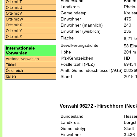
Bundesland
Baden
Orte mit T
Landkreis
Rhein-
Orte mit U
Gemeindetyp
Kreis
Orte mit V
Einwohner
475
Orte mit W
Einwohner (männlich)
240
Orte mit X
Einwohner (weiblich)
235
Orte mit Y
Orte mit Z
Fläche
8,21 
Bevölkerungsdichte
58 Ein
Internationale
Höhe
204 m
Vorwahlen
Kfz-Kennzeichen
HD
Auslandsvorwahlen
Postleitzahl (PLZ)
69434
Türkei
Amtl. Gemeindeschlüssel (AGS)
08226
Österreich
Stand
2015-
Italien
Vorwahl 06272 - Hirschhorn (Nec
Bundesland
Hesse
Landkreis
Bergst
Gemeindetyp
Stadt
Einwohner
3.436