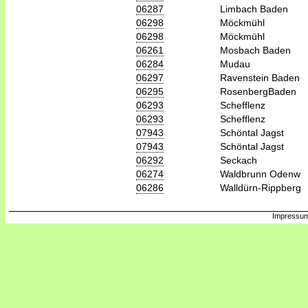
06287
Limbach Baden
06298
Möckmühl
06298
Möckmühl
06261
Mosbach Baden
06284
Mudau
06297
Ravenstein Baden
06295
RosenbergBaden
06293
Schefflenz
06293
Schefflenz
07943
Schöntal Jagst
07943
Schöntal Jagst
06292
Seckach
06274
Waldbrunn Odenw
06286
Walldürn-Rippberg
Impressum