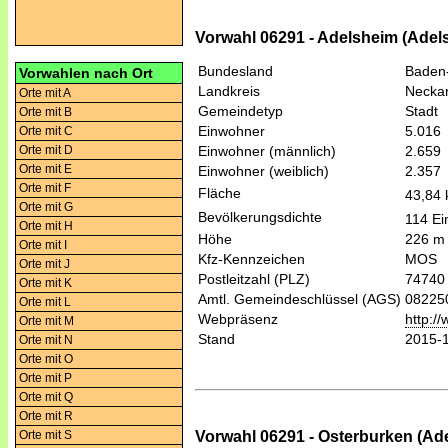
Vorwahl 06291 - Adelsheim (Adel
Bundesland
Baden
Vorwahlen nach Ort
Landkreis
Necka
Orte mit A
Gemeindetyp
Stadt
Orte mit B
Einwohner
5.016
Orte mit C
Orte mit D
Einwohner (männlich)
2.659
Orte mit E
Einwohner (weiblich)
2.357
Orte mit F
Fläche
43,84
Orte mit G
Bevölkerungsdichte
114 Ei
Orte mit H
Höhe
226 m
Orte mit I
Kfz-Kennzeichen
MOS
Orte mit J
Postleitzahl (PLZ)
74740
Orte mit K
Amtl. Gemeindeschlüssel (AGS)
08225
Orte mit L
Webpräsenz
http:/
Orte mit M
Stand
2015-
Orte mit N
Orte mit O
Orte mit P
Orte mit Q
Orte mit R
Vorwahl 06291 - Osterburken (Ad
Orte mit S