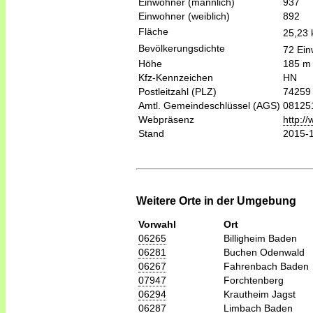
Einwohner (männlich)
937
Einwohner (weiblich)
892
Fläche
25,23
Bevölkerungsdichte
72 Ein
Höhe
185 m
Kfz-Kennzeichen
HN
Postleitzahl (PLZ)
74259
Amtl. Gemeindeschlüssel (AGS)
08125
Webpräsenz
http:/
Stand
2015-
Weitere Orte in der Umgebung
Vorwahl
Ort
06265
Billigheim Baden
06281
Buchen Odenwald
06267
Fahrenbach Baden
07947
Forchtenberg
06294
Krautheim Jagst
06287
Limbach Baden