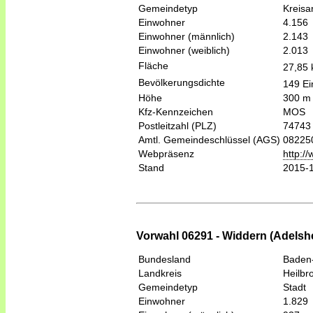
Gemeindetyp
Kreis
Einwohner
4.156
Einwohner (männlich)
2.143
Einwohner (weiblich)
2.013
Fläche
27,85
Bevölkerungsdichte
149 Ei
Höhe
300 m
Kfz-Kennzeichen
MOS
Postleitzahl (PLZ)
74743
Amtl. Gemeindeschlüssel (AGS)
08225
Webpräsenz
http:/
Stand
2015-
Vorwahl 06291 - Widdern (Adelsh
Bundesland
Baden
Landkreis
Heilbr
Gemeindetyp
Stadt
Einwohner
1.829