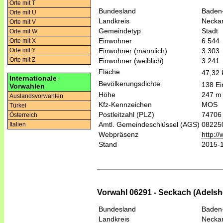
Orte mit T
Bundesland
Baden
Orte mit U
Landkreis
Necka
Orte mit V
Gemeindetyp
Stadt
Orte mit W
Einwohner
6.544
Orte mit X
Einwohner (männlich)
3.303
Orte mit Y
Orte mit Z
Einwohner (weiblich)
3.241
Fläche
47,32
Internationale
Bevölkerungsdichte
138 Ei
Vorwahlen
Höhe
247 m
Auslandsvorwahlen
Kfz-Kennzeichen
MOS
Türkei
Postleitzahl (PLZ)
74706
Österreich
Amtl. Gemeindeschlüssel (AGS)
08225
Italien
Webpräsenz
http:/
Stand
2015-
Vorwahl 06291 - Seckach (Adelsh
Bundesland
Baden
Landkreis
Necka