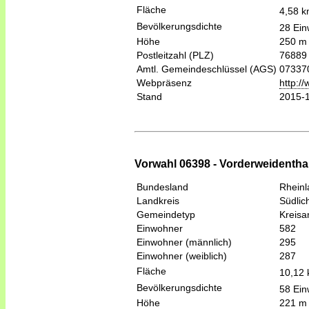
Fläche
4,58 
Bevölkerungsdichte
28 Ein
Höhe
250 m
Postleitzahl (PLZ)
76889
Amtl. Gemeindeschlüssel (AGS)
07337
Webpräsenz
http:/
Stand
2015-
Vorwahl 06398 - Vorderweidenthal
Bundesland
Rheinl
Landkreis
Südlic
Gemeindetyp
Kreis
Einwohner
582
Einwohner (männlich)
295
Einwohner (weiblich)
287
Fläche
10,12
Bevölkerungsdichte
58 Ein
Höhe
221 m