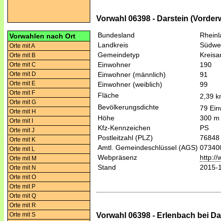
Vorwahl 06398 - Darstein (Vorder
Bundesland
Rheinl
Vorwahlen nach Ort
Landkreis
Südwes
Orte mit A
Gemeindetyp
Kreis
Orte mit B
Einwohner
190
Orte mit C
Orte mit D
Einwohner (männlich)
91
Orte mit E
Einwohner (weiblich)
99
Orte mit F
Fläche
2,39 
Orte mit G
Bevölkerungsdichte
79 Ein
Orte mit H
Höhe
300 m
Orte mit I
Kfz-Kennzeichen
PS
Orte mit J
Postleitzahl (PLZ)
76848
Orte mit K
Amtl. Gemeindeschlüssel (AGS)
07340
Orte mit L
Webpräsenz
http:/
Orte mit M
Stand
2015-
Orte mit N
Orte mit O
Orte mit P
Orte mit Q
Orte mit R
Vorwahl 06398 - Erlenbach bei D
Orte mit S