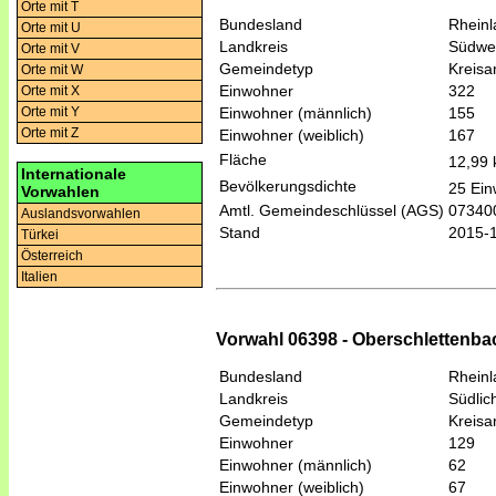
Orte mit T
Bundesland
Rheinl
Orte mit U
Landkreis
Südwes
Orte mit V
Gemeindetyp
Kreis
Orte mit W
Einwohner
322
Orte mit X
Einwohner (männlich)
155
Orte mit Y
Orte mit Z
Einwohner (weiblich)
167
Fläche
12,99
Internationale
Bevölkerungsdichte
25 Ein
Vorwahlen
Amtl. Gemeindeschlüssel (AGS)
07340
Auslandsvorwahlen
Stand
2015-
Türkei
Österreich
Italien
Vorwahl 06398 - Oberschlettenba
Bundesland
Rheinl
Landkreis
Südlic
Gemeindetyp
Kreis
Einwohner
129
Einwohner (männlich)
62
Einwohner (weiblich)
67