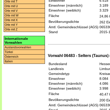
Einwohner
6.518
Orte mit T
Einwohner (männlich)
3.189
Orte mit U
Einwohner (weiblich)
3.329
Orte mit V
Fläche
Orte mit W
24,86
Orte mit X
Bevölkerungsdichte
262 Ei
Orte mit Y
Amtl. Gemeindeschlüssel (AGS)
06533
Orte mit Z
Stand
2015-
Internationale
Vorwahlen
Auslandsvorwahlen
Türkei
Vorwahl 06483 - Selters (Taunus) 
Österreich
Italien
Bundesland
Hesse
Landkreis
Limbur
Gemeindetyp
Kreis
Einwohner
8.084
Einwohner (männlich)
4.086
Einwohner (weiblich)
3.998
Fläche
40,47
Bevölkerungsdichte
200 Ei
Amtl. Gemeindeschlüssel (AGS)
06533