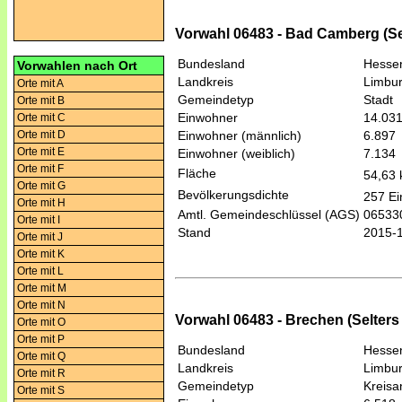
Vorwahl 06483 - Bad Camberg (Se
Bundesland
Hesse
Vorwahlen nach Ort
Landkreis
Limbur
Orte mit A
Gemeindetyp
Stadt
Orte mit B
Einwohner
14.03
Orte mit C
Orte mit D
Einwohner (männlich)
6.897
Orte mit E
Einwohner (weiblich)
7.134
Orte mit F
Fläche
54,63
Orte mit G
Bevölkerungsdichte
257 Ei
Orte mit H
Amtl. Gemeindeschlüssel (AGS)
06533
Orte mit I
Stand
2015-
Orte mit J
Orte mit K
Orte mit L
Orte mit M
Orte mit N
Vorwahl 06483 - Brechen (Selters
Orte mit O
Orte mit P
Bundesland
Hesse
Orte mit Q
Landkreis
Limbur
Orte mit R
Gemeindetyp
Kreis
Orte mit S