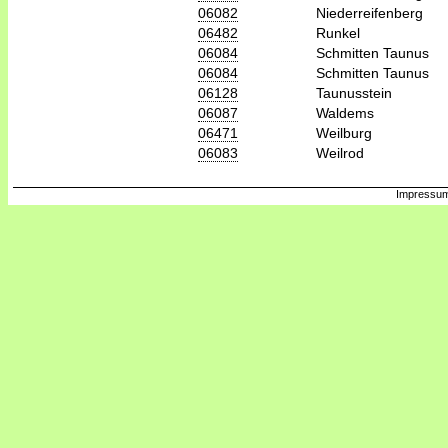
06082
Niederreifenberg
06482
Runkel
06084
Schmitten Taunus
06084
Schmitten Taunus
06128
Taunusstein
06087
Waldems
06471
Weilburg
06083
Weilrod
Impressum