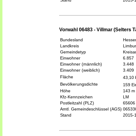
Stand
2015-
Vorwahl 06483 - Villmar (Selters 
Bundesland
Hesse
Landkreis
Limbur
Gemeindetyp
Kreis
Einwohner
6.857
Einwohner (männlich)
3.448
Einwohner (weiblich)
3.409
Fläche
43,10
Bevölkerungsdichte
159 Ei
Höhe
143 m
Kfz-Kennzeichen
LM
Postleitzahl (PLZ)
65606
Amtl. Gemeindeschlüssel (AGS)
06533
Stand
2015-