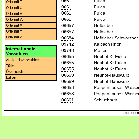
0661
Fulda
Orte mit T
0661
Fulda
Orte mit U
0661
Fulda
Orte mit V
0661
Fulda
Orte mit W
06657
Hofbieber
Orte mit X
06657
Hofbieber
Orte mit Y
Orte mit Z
06684
Hofbieber-Schwarzbac
09742
Kalbach Rhön
Internationale
09748
Motten
Vorwahlen
06655
Neuhof Kr Fulda
Auslandsvorwahlen
06655
Neuhof Kr Fulda
Türkei
06655
Neuhof Kr Fulda
Österreich
06669
Neuhof-Hauswurz
Italien
06669
Neuhof-Hauswurz
06658
Poppenhausen Wasse
06658
Poppenhausen Wasse
06661
Schlüchtern
Impressum