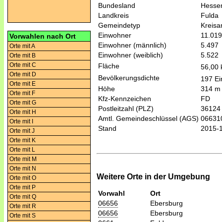
Bundesland
Hesse
Landkreis
Fulda
Gemeindetyp
Kreis
Einwohner
11.019
Vorwahlen nach Ort
Einwohner (männlich)
5.497
Orte mit A
Einwohner (weiblich)
5.522
Orte mit B
Orte mit C
Fläche
56,00
Orte mit D
Bevölkerungsdichte
197 Ei
Orte mit E
Höhe
314 m
Orte mit F
Kfz-Kennzeichen
FD
Orte mit G
Postleitzahl (PLZ)
36124
Orte mit H
Amtl. Gemeindeschlüssel (AGS)
06631
Orte mit I
Stand
2015-
Orte mit J
Orte mit K
Orte mit L
Orte mit M
Orte mit N
Weitere Orte in der Umgebung
Orte mit O
Orte mit P
Vorwahl
Ort
Orte mit Q
06656
Ebersburg
Orte mit R
06656
Ebersburg
Orte mit S