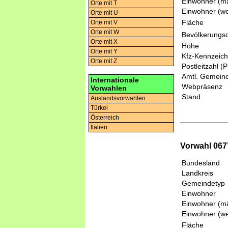
Einwohner (mä
Orte mit T
Einwohner (we
Orte mit U
Fläche
Orte mit V
Orte mit W
Bevölkerungsd
Orte mit X
Höhe
Orte mit Y
Kfz-Kennzeic
Orte mit Z
Postleitzahl (
Amtl. Gemeind
Internationale
Webpräsenz
Vorwahlen
Stand
Auslandsvorwahlen
Türkei
Österreich
Italien
Vorwahl 067
Bundesland
Landkreis
Gemeindetyp
Einwohner
Einwohner (mä
Einwohner (we
Fläche