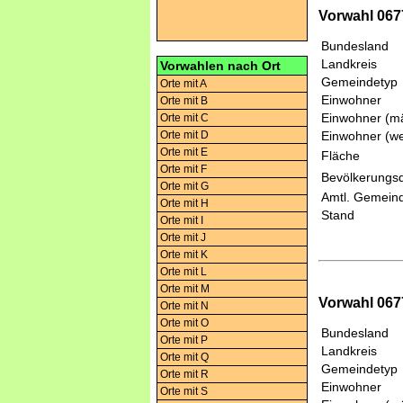
Vorwahl 067
Bundesland
Landkreis
Vorwahlen nach Ort
Gemeindetyp
Orte mit A
Einwohner
Orte mit B
Einwohner (mä
Orte mit C
Orte mit D
Einwohner (we
Orte mit E
Fläche
Orte mit F
Bevölkerungsd
Orte mit G
Amtl. Gemeind
Orte mit H
Stand
Orte mit I
Orte mit J
Orte mit K
Orte mit L
Orte mit M
Vorwahl 067
Orte mit N
Orte mit O
Bundesland
Orte mit P
Landkreis
Orte mit Q
Gemeindetyp
Orte mit R
Einwohner
Orte mit S