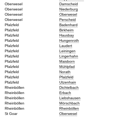
Oberwesel
Damscheid
Oberwesel
Niederburg
Oberwesel
Oberwesel
Oberwesel
Perscheid
Pfalzfeld
Badenhard
Pfalzfeld
Birkheim
Pfalzfeld
Hausbay
Pfalzfeld
Hungenroth
Pfalzfeld
Laudert
Pfalzfeld
Leiningen
Pfalzfeld
Lingerhahn
Pfalzfeld
Maisborn
Pfalzfeld
Mühlpfad
Pfalzfeld
Norath
Pfalzfeld
Pfalzfeld
Pfalzfeld
Utzenhain
Rheinböllen
Dichtelbach
Rheinböllen
Erbach
Rheinböllen
Liebshausen
Rheinböllen
Mörschbach
Rheinböllen
Rheinböllen
St Goar
Oberwesel