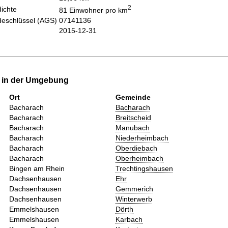
2
ichte
81 Einwohner pro km
eschlüssel (AGS)
07141136
2015-12-31
e in der Umgebung
Ort
Gemeinde
Bacharach
Bacharach
Bacharach
Breitscheid
Bacharach
Manubach
Bacharach
Niederheimbach
Bacharach
Oberdiebach
Bacharach
Oberheimbach
Bingen am Rhein
Trechtingshausen
Dachsenhausen
Ehr
Dachsenhausen
Gemmerich
Dachsenhausen
Winterwerb
Emmelshausen
Dörth
Emmelshausen
Karbach