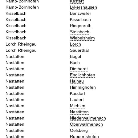
Kamp-Bornhofen
Kestert
Kamp-Bornhofen
Lykershausen
Kisselbach
Benzweiler
Kisselbach
Kisselbach
Kisselbach
Riegenroth
Kisselbach
Steinbach
Kisselbach
Wiebelsheim
Lorch Rheingau
Lorch
Lorch Rheingau
Sauerthal
Nastätten
Bogel
Nastätten
Buch
Nastätten
Diethardt
Nastätten
Endlichhofen
Nastätten
Hainau
Nastätten
Himmighofen
Nastätten
Kasdorf
Nastätten
Lautert
Nastätten
Miehlen
Nastätten
Nastätten
Nastätten
Niederwallmenach
Nastätten
Oberwallmenach
Nastätten
Oelsberg
Nastätten
Ruppertshofen