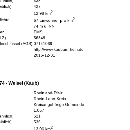
nnlich)
438
iblich)
427
2
12,98 km
2
ichte
67 Einwohner pro km
74 m ü. NN
hen
EMS
PLZ)
56349
eschlüssel (AGS)
07141069
http://www.kaubamrhein.de
2015-12-31
74 - Weisel (Kaub)
Rheinland-Pfalz
Rhein-Lahn-Kreis
Kreisangehörige Gemeinde
1.057
nnlich)
521
iblich)
536
2
13,06 km