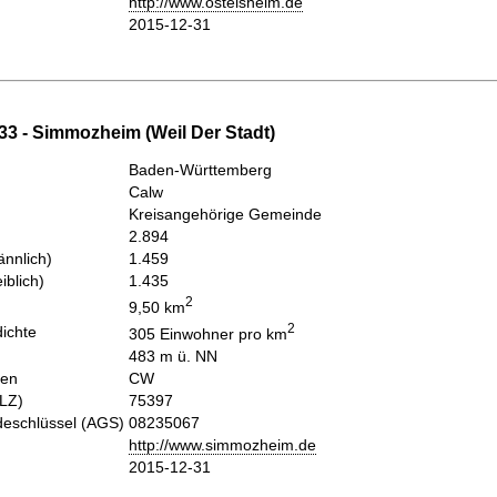
http://www.ostelsheim.de
2015-12-31
33 - Simmozheim (Weil Der Stadt)
Baden-Württemberg
Calw
Kreisangehörige Gemeinde
2.894
nnlich)
1.459
iblich)
1.435
2
9,50 km
2
ichte
305 Einwohner pro km
483 m ü. NN
hen
CW
PLZ)
75397
eschlüssel (AGS)
08235067
http://www.simmozheim.de
2015-12-31