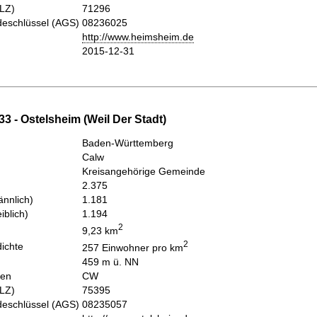
PLZ)
71296
eschlüssel (AGS)
08236025
http://www.heimsheim.de
2015-12-31
3 - Ostelsheim (Weil Der Stadt)
Baden-Württemberg
Calw
Kreisangehörige Gemeinde
2.375
nnlich)
1.181
iblich)
1.194
2
9,23 km
2
ichte
257 Einwohner pro km
459 m ü. NN
hen
CW
PLZ)
75395
eschlüssel (AGS)
08235057