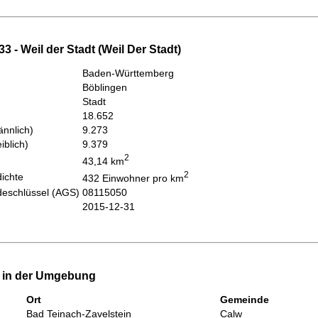
3 - Weil der Stadt (Weil Der Stadt)
Baden-Württemberg
Böblingen
Stadt
18.652
nnlich)
9.273
iblich)
9.379
2
43,14 km
2
ichte
432 Einwohner pro km
eschlüssel (AGS)
08115050
2015-12-31
e in der Umgebung
Ort
Gemeinde
Bad Teinach-Zavelstein
Calw