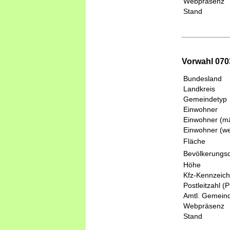
Webpräsenz
Stand
Vorwahl 070
Bundesland
Landkreis
Gemeindetyp
Einwohner
Einwohner (mä
Einwohner (we
Fläche
Bevölkerungsd
Höhe
Kfz-Kennzeic
Postleitzahl (
Amtl. Gemeind
Webpräsenz
Stand