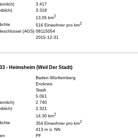
nnlich)
3.417
iblich)
3.318
2
13,05 km
2
ichte
516 Einwohner pro km
eschlüssel (AGS)
08115054
2015-12-31
3 - Heimsheim (Weil Der Stadt)
Baden-Württemberg
Enzkreis
Stadt
5.061
nnlich)
2.740
iblich)
2.321
2
14,30 km
2
ichte
354 Einwohner pro km
413 m ü. NN
hen
PF