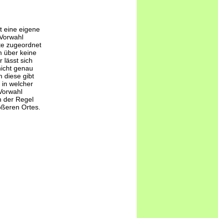
t eine eigene
-Vorwahl
te zugeordnet
 über keine
 lässt sich
nicht genau
 diese gibt
 in welcher
Vorwahl
n der Regel
ößeren Ortes.