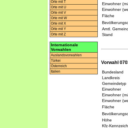
Orte mit T
Einwohner (mä
Orte mit U
Einwohner (we
Orte mit V
Fläche
Orte mit W
Bevölkerungsd
Orte mit X
Amtl. Gemeind
Orte mit Y
Orte mit Z
Stand
Internationale
Vorwahlen
Auslandsvorwahlen
Türkei
Vorwahl 0703
Österreich
Italien
Bundesland
Landkreis
Gemeindetyp
Einwohner
Einwohner (mä
Einwohner (we
Fläche
Bevölkerungsd
Höhe
Kfz-Kennzeic