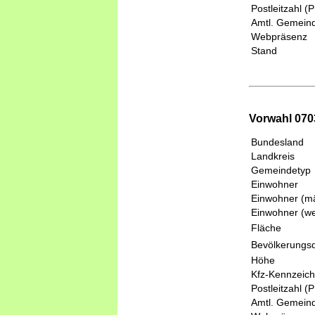
Postleitzahl (
Amtl. Gemeind
Webpräsenz
Stand
Vorwahl 0703
Bundesland
Landkreis
Gemeindetyp
Einwohner
Einwohner (mä
Einwohner (we
Fläche
Bevölkerungsd
Höhe
Kfz-Kennzeic
Postleitzahl (
Amtl. Gemeind