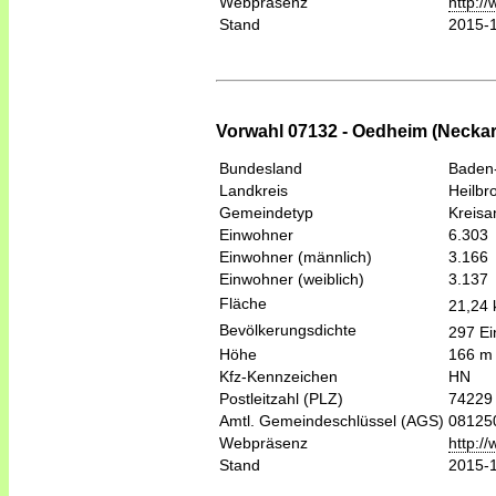
Webpräsenz
http:/
Stand
2015-
Vorwahl 07132 - Oedheim (Necka
Bundesland
Baden
Landkreis
Heilbr
Gemeindetyp
Kreis
Einwohner
6.303
Einwohner (männlich)
3.166
Einwohner (weiblich)
3.137
Fläche
21,24
Bevölkerungsdichte
297 Ei
Höhe
166 m
Kfz-Kennzeichen
HN
Postleitzahl (PLZ)
74229
Amtl. Gemeindeschlüssel (AGS)
08125
Webpräsenz
http:/
Stand
2015-