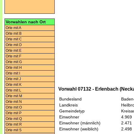
Vorwahlen nach Ort
Orte mit A
Orte mit B
Orte mit C
Orte mit D
Orte mit E
Orte mit F
Orte mit G
Orte mit H
Orte mit I
Orte mit J
Orte mit K
Vorwahl 07132 - Erlenbach (Neck
Orte mit L
Orte mit M
Bundesland
Baden
Orte mit N
Landkreis
Heilbr
Orte mit O
Gemeindetyp
Kreis
Orte mit P
Einwohner
4.969
Orte mit Q
Einwohner (männlich)
2.471
Orte mit R
Einwohner (weiblich)
2.498
Orte mit S