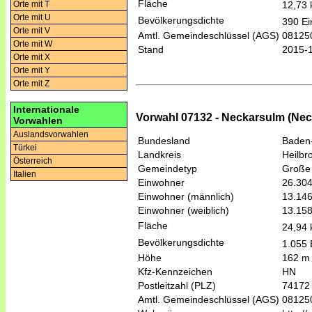
Fläche
12,73
Orte mit T
Orte mit U
Bevölkerungsdichte
390 Ei
Orte mit V
Amtl. Gemeindeschlüssel (AGS)
08125
Orte mit W
Stand
2015-
Orte mit X
Orte mit Y
Orte mit Z
Internationale
Vorwahl 07132 - Neckarsulm (Ne
Vorwahlen
Auslandsvorwahlen
Bundesland
Baden
Türkei
Landkreis
Heilbr
Österreich
Gemeindetyp
Große 
Italien
Einwohner
26.30
Einwohner (männlich)
13.14
Einwohner (weiblich)
13.15
Fläche
24,94
Bevölkerungsdichte
1.055 
Höhe
162 m
Kfz-Kennzeichen
HN
Postleitzahl (PLZ)
74172
Amtl. Gemeindeschlüssel (AGS)
08125