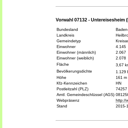
Vorwahl 07132 - Untereisesheim 
Bundesland
Baden
Landkreis
Heilbr
Gemeindetyp
Kreis
Einwohner
4.145
Einwohner (männlich)
2.067
Einwohner (weiblich)
2.078
Fläche
3,67 
Bevölkerungsdichte
1.129 
Höhe
161 m
Kfz-Kennzeichen
HN
Postleitzahl (PLZ)
74257
Amtl. Gemeindeschlüssel (AGS)
08125
Webpräsenz
http:/
Stand
2015-