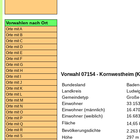
Vorwahlen nach Ort
Orte mit A
Orte mit B
Orte mit C
Orte mit D
Orte mit E
Orte mit F
Orte mit G
Orte mit H
Vorwahl 07154 - Kornwestheim (
Orte mit I
Orte mit J
Bundesland
Baden
Orte mit K
Landkreis
Ludwi
Orte mit L
Gemeindetyp
Große 
Orte mit M
Einwohner
33.15
Orte mit N
Einwohner (männlich)
16.47
Orte mit O
Einwohner (weiblich)
16.68
Orte mit P
Fläche
14,65
Orte mit Q
Orte mit R
Bevölkerungsdichte
2.263 
Orte mit S
Höhe
297 m