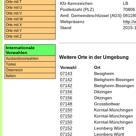
Orte mit T
Kfz-Kennzeichen
LB
Orte mit U
Postleitzahl (PLZ)
70806
Orte mit V
Amtl. Gemeindeschlüssel (AGS)
08118
Orte mit W
Webpräsenz
http:/
Orte mit X
Stand
2015-
Orte mit Y
Orte mit Z
Internationale
Vorwahlen
Weitere Orte in der Umgebung
Auslandsvorwahlen
Türkei
Vorwahl
Ort
Österreich
07143
Besigheim
Italien
07142
Bietigheim-Bissingen
07142
Bietigheim-Bissingen
07156
Ditzingen
07156
Ditzingen
07148
Grossbottwar
07150
Korntal-Münchingen
07150
Korntal-Münchingen
07150
Korntal-Münchingen
07152
Leonberg Württ
07152
Leonberg Württ