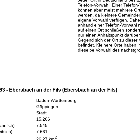
Jeder Ort in Deutschland besitz
Telefon-Vorwahl. Einer Telefon
können aber meist mehrere Or
werden, da kleinere Gemeinden
eigene Vorwahl verfügen. Daher
anhand einer Telefon-Vorwahl 
auf einen Ort schließen sondern
nur einen Anhaltspunkt darüber
Gegend sich der Ort zu dieser 
befindet. Kleinere Orte haben i
dieselbe Vorwahl des nächstgr
3 - Ebersbach an der Fils (Ebersbach an der Fils)
Baden-Württemberg
Göppingen
Stadt
15.206
nnlich)
7.545
iblich)
7.661
2
26,27 km