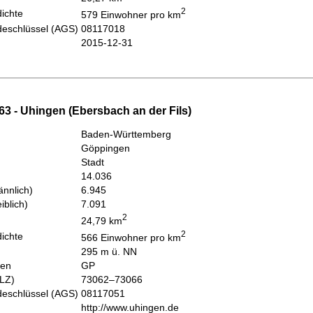
2
ichte
579 Einwohner pro km
eschlüssel (AGS)
08117018
2015-12-31
3 - Uhingen (Ebersbach an der Fils)
Baden-Württemberg
Göppingen
Stadt
14.036
nnlich)
6.945
iblich)
7.091
2
24,79 km
2
ichte
566 Einwohner pro km
295 m ü. NN
hen
GP
PLZ)
73062–73066
eschlüssel (AGS)
08117051
http://www.uhingen.de