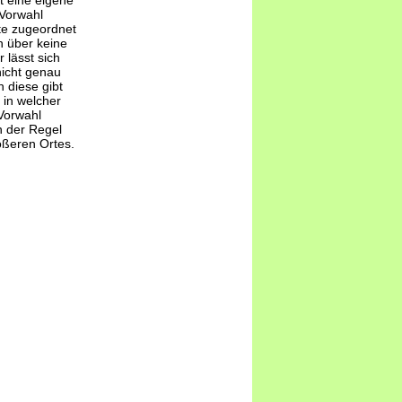
t eine eigene
-Vorwahl
te zugeordnet
 über keine
 lässt sich
nicht genau
 diese gibt
 in welcher
Vorwahl
n der Regel
ößeren Ortes.