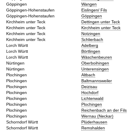
Göppingen
Wangen
Göppingen-Hohenstaufen
Eislingen/ Fils
Göppingen-Hohenstaufen
Göppingen
Kirchheim unter Teck
Dettingen unter Teck
Kirchheim unter Teck
Kirchheim unter Teck
Kirchheim unter Teck
Notzingen
Kirchheim unter Teck
Schlierbach
Lorch Württ
Adelberg
Lorch Württ
Börtlingen
Lorch Württ
Wäschenbeuren
Nürtingen
Oberboihingen
Nürtingen
Unterensingen
Plochingen
Altbach
Plochingen
Baltmannsweiler
Plochingen
Deizisau
Plochingen
Hochdorf
Plochingen
Lichtenwald
Plochingen
Plochingen
Plochingen
Reichenbach an der Fils
Plochingen
Wernau (Neckar)
Schorndorf Württ
Plüderhausen
Schorndorf Württ
Remshalden