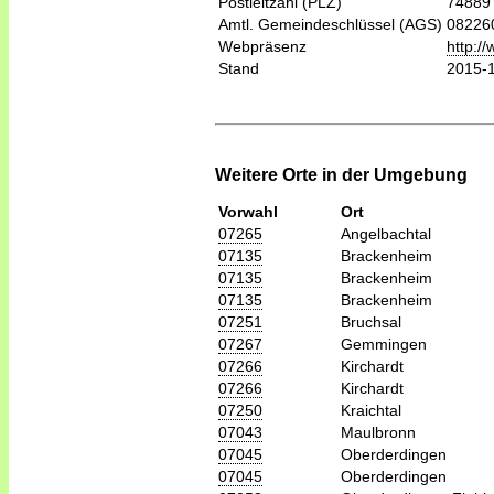
Postleitzahl (PLZ)
74889
Amtl. Gemeindeschlüssel (AGS)
08226
Webpräsenz
http:/
Stand
2015-
Weitere Orte in der Umgebung
Vorwahl
Ort
07265
Angelbachtal
07135
Brackenheim
07135
Brackenheim
07135
Brackenheim
07251
Bruchsal
07267
Gemmingen
07266
Kirchardt
07266
Kirchardt
07250
Kraichtal
07043
Maulbronn
07045
Oberderdingen
07045
Oberderdingen