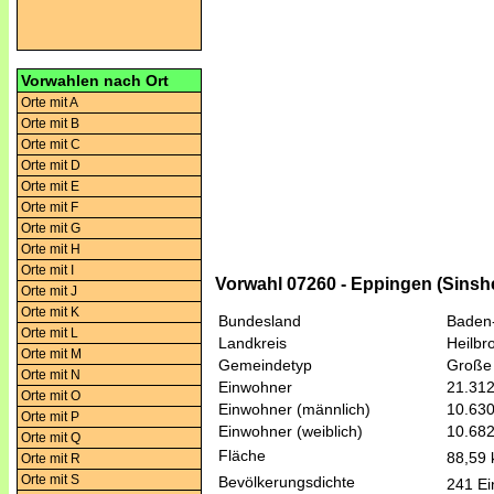
Vorwahlen nach Ort
Orte mit A
Orte mit B
Orte mit C
Orte mit D
Orte mit E
Orte mit F
Orte mit G
Orte mit H
Orte mit I
Vorwahl 07260 - Eppingen (Sinsh
Orte mit J
Orte mit K
Bundesland
Baden
Orte mit L
Landkreis
Heilbr
Orte mit M
Gemeindetyp
Große 
Orte mit N
Einwohner
21.31
Orte mit O
Einwohner (männlich)
10.63
Orte mit P
Einwohner (weiblich)
10.68
Orte mit Q
Fläche
88,59
Orte mit R
Orte mit S
Bevölkerungsdichte
241 Ei