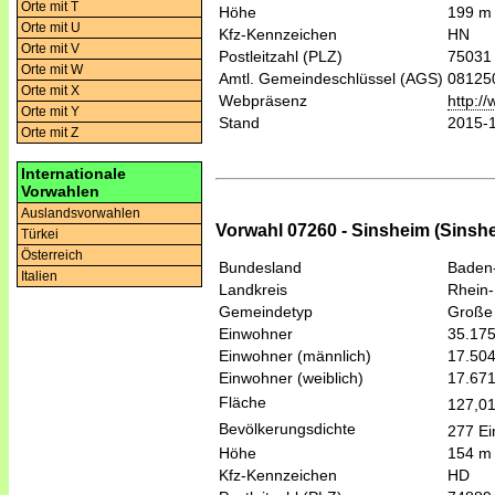
Orte mit T
Höhe
199 m
Orte mit U
Kfz-Kennzeichen
HN
Orte mit V
Postleitzahl (PLZ)
75031
Orte mit W
Amtl. Gemeindeschlüssel (AGS)
08125
Orte mit X
Webpräsenz
http:/
Orte mit Y
Stand
2015-
Orte mit Z
Internationale
Vorwahlen
Auslandsvorwahlen
Vorwahl 07260 - Sinsheim (Sinsh
Türkei
Österreich
Bundesland
Baden
Italien
Landkreis
Rhein-
Gemeindetyp
Große 
Einwohner
35.17
Einwohner (männlich)
17.50
Einwohner (weiblich)
17.67
Fläche
127,0
Bevölkerungsdichte
277 Ei
Höhe
154 m
Kfz-Kennzeichen
HD