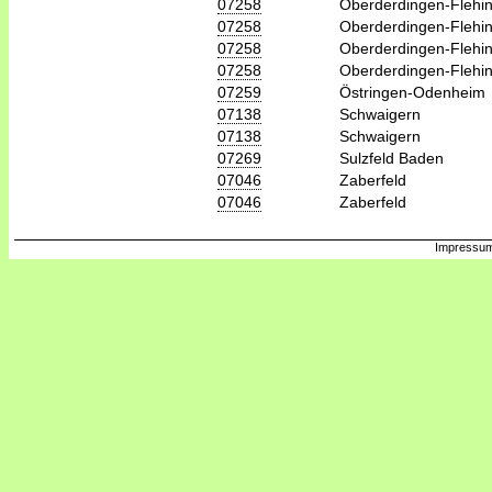
07258
Oberderdingen-Flehi
07258
Oberderdingen-Flehi
07258
Oberderdingen-Flehi
07258
Oberderdingen-Flehi
07259
Östringen-Odenheim
07138
Schwaigern
07138
Schwaigern
07269
Sulzfeld Baden
07046
Zaberfeld
07046
Zaberfeld
Impressum