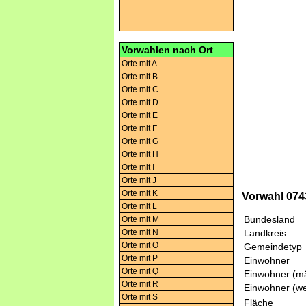
Vorwahlen nach Ort
Orte mit A
Orte mit B
Orte mit C
Orte mit D
Orte mit E
Orte mit F
Orte mit G
Orte mit H
Orte mit I
Orte mit J
Orte mit K
Vorwahl 0743
Orte mit L
Bundesland
Orte mit M
Orte mit N
Landkreis
Orte mit O
Gemeindetyp
Orte mit P
Einwohner
Orte mit Q
Einwohner (mä
Orte mit R
Einwohner (we
Orte mit S
Fläche