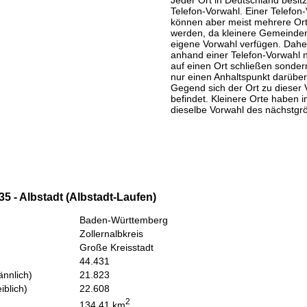
Jeder Ort in Deutschland besitz
Telefon-Vorwahl. Einer Telefon
können aber meist mehrere Or
werden, da kleinere Gemeinden
eigene Vorwahl verfügen. Daher
anhand einer Telefon-Vorwahl 
auf einen Ort schließen sondern
nur einen Anhaltspunkt darüber
Gegend sich der Ort zu dieser 
befindet. Kleinere Orte haben i
dieselbe Vorwahl des nächstgr
5 - Albstadt (Albstadt-Laufen)
Baden-Württemberg
Zollernalbkreis
Große Kreisstadt
44.431
nnlich)
21.823
iblich)
22.608
2
134,41 km