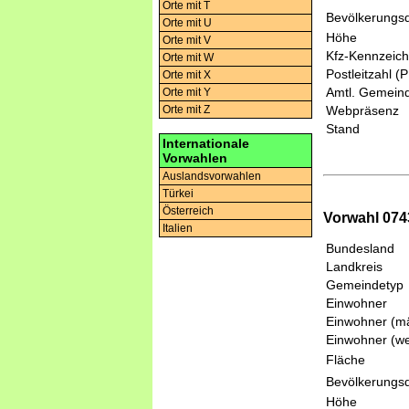
Orte mit T
Bevölkerungsd
Orte mit U
Höhe
Orte mit V
Kfz-Kennzeic
Orte mit W
Postleitzahl (
Orte mit X
Amtl. Gemeind
Orte mit Y
Orte mit Z
Webpräsenz
Stand
Internationale
Vorwahlen
Auslandsvorwahlen
Türkei
Österreich
Vorwahl 0743
Italien
Bundesland
Landkreis
Gemeindetyp
Einwohner
Einwohner (mä
Einwohner (we
Fläche
Bevölkerungsd
Höhe