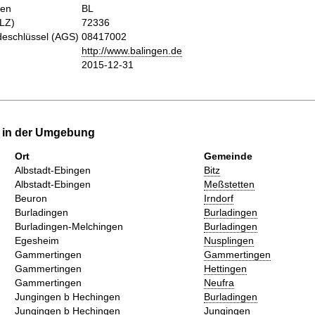
hen
BL
PLZ)
72336
eschlüssel (AGS)
08417002
http://www.balingen.de
2015-12-31
e in der Umgebung
Ort
Gemeinde
Albstadt-Ebingen
Bitz
Albstadt-Ebingen
Meßstetten
Beuron
Irndorf
Burladingen
Burladingen
Burladingen-Melchingen
Burladingen
Egesheim
Nusplingen
Gammertingen
Gammertingen
Gammertingen
Hettingen
Gammertingen
Neufra
Jungingen b Hechingen
Burladingen
Jungingen b Hechingen
Jungingen