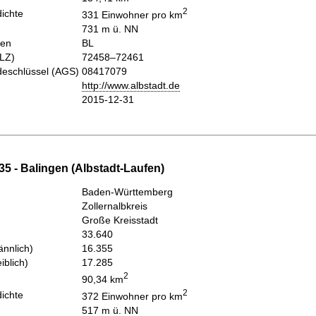
2
ichte
331 Einwohner pro km
731 m ü. NN
hen
BL
PLZ)
72458–72461
eschlüssel (AGS)
08417079
http://www.albstadt.de
2015-12-31
5 - Balingen (Albstadt-Laufen)
Baden-Württemberg
Zollernalbkreis
Große Kreisstadt
33.640
nnlich)
16.355
iblich)
17.285
2
90,34 km
2
ichte
372 Einwohner pro km
517 m ü. NN