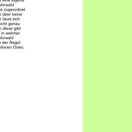
t eine eigene
-Vorwahl
te zugeordnet
 über keine
 lässt sich
nicht genau
 diese gibt
 in welcher
Vorwahl
n der Regel
ößeren Ortes.