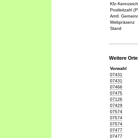
Kfz-Kennzeic
Postleitzahl (
Amtl. Gemeind
Webpräsenz
Stand
Weitere Ort
Vorwahl
07431
07431
07466
07475
07126
07429
07574
07574
07574
07477
07477