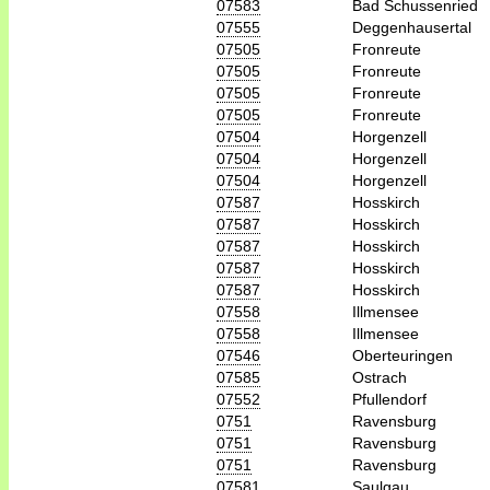
07583
Bad Schussenried
07555
Deggenhausertal
07505
Fronreute
07505
Fronreute
07505
Fronreute
07505
Fronreute
07504
Horgenzell
07504
Horgenzell
07504
Horgenzell
07587
Hosskirch
07587
Hosskirch
07587
Hosskirch
07587
Hosskirch
07587
Hosskirch
07558
Illmensee
07558
Illmensee
07546
Oberteuringen
07585
Ostrach
07552
Pfullendorf
0751
Ravensburg
0751
Ravensburg
0751
Ravensburg
07581
Saulgau