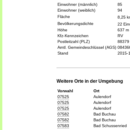
Einwohner (männlich)
85
Einwohner (weiblich)
94
Fläche
8,25 
Bevölkerungsdichte
22 Ein
Höhe
637 m
Kfz-Kennzeichen
RV
Postleitzahl (PLZ)
88379
Amtl. Gemeindeschlüssel (AGS)
08436
Stand
2015-
Weitere Orte in der Umgebung
Vorwahl
Ort
07525
Aulendorf
07525
Aulendorf
07525
Aulendorf
07582
Bad Buchau
07582
Bad Buchau
07583
Bad Schussenried