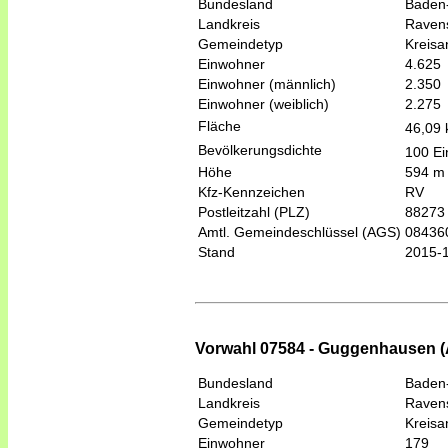
Bundesland
Baden
Landkreis
Raven
Gemeindetyp
Kreis
Einwohner
4.625
Einwohner (männlich)
2.350
Einwohner (weiblich)
2.275
Fläche
46,09
Bevölkerungsdichte
100 Ei
Höhe
594 m
Kfz-Kennzeichen
RV
Postleitzahl (PLZ)
88273
Amtl. Gemeindeschlüssel (AGS)
08436
Stand
2015-
Vorwahl 07584 - Guggenhausen (
Bundesland
Baden
Landkreis
Raven
Gemeindetyp
Kreis
Einwohner
179