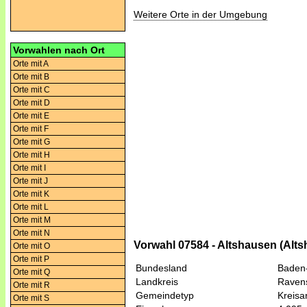
Weitere Orte in der Umgebung
Vorwahlen nach Ort
Orte mit A
Orte mit B
Orte mit C
Orte mit D
Orte mit E
Orte mit F
Orte mit G
Orte mit H
Orte mit I
Orte mit J
Orte mit K
Orte mit L
Orte mit M
Orte mit N
Vorwahl 07584 - Altshausen (Alt
Orte mit O
Orte mit P
Bundesland
Baden
Orte mit Q
Landkreis
Raven
Orte mit R
Gemeindetyp
Kreis
Orte mit S