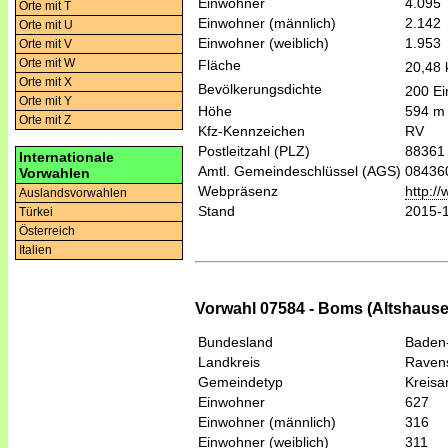
Einwohner
4.095
Orte mit T
Einwohner (männlich)
2.142
Orte mit U
Einwohner (weiblich)
1.953
Orte mit V
Orte mit W
Fläche
20,48
Orte mit X
Bevölkerungsdichte
200 Ei
Orte mit Y
Höhe
594 m
Orte mit Z
Kfz-Kennzeichen
RV
Postleitzahl (PLZ)
88361
Internationale
Amtl. Gemeindeschlüssel (AGS)
08436
Vorwahlen
Webpräsenz
http:/
Auslandsvorwahlen
Stand
2015-
Türkei
Österreich
Italien
Vorwahl 07584 - Boms (Altshause
Bundesland
Baden
Landkreis
Raven
Gemeindetyp
Kreis
Einwohner
627
Einwohner (männlich)
316
Einwohner (weiblich)
311