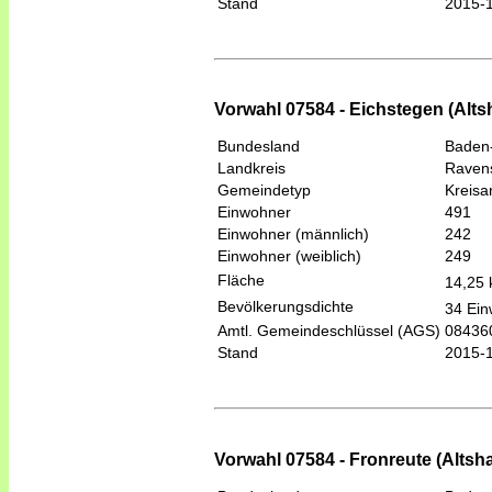
Stand
2015-
Vorwahl 07584 - Eichstegen (Alt
Bundesland
Baden
Landkreis
Raven
Gemeindetyp
Kreis
Einwohner
491
Einwohner (männlich)
242
Einwohner (weiblich)
249
Fläche
14,25
Bevölkerungsdichte
34 Ein
Amtl. Gemeindeschlüssel (AGS)
08436
Stand
2015-
Vorwahl 07584 - Fronreute (Altsh