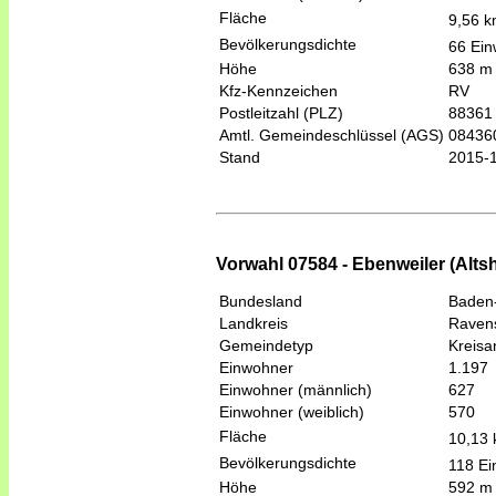
Fläche
9,56 
Bevölkerungsdichte
66 Ein
Höhe
638 m
Kfz-Kennzeichen
RV
Postleitzahl (PLZ)
88361
Amtl. Gemeindeschlüssel (AGS)
08436
Stand
2015-
Vorwahl 07584 - Ebenweiler (Alts
Bundesland
Baden
Landkreis
Raven
Gemeindetyp
Kreis
Einwohner
1.197
Einwohner (männlich)
627
Einwohner (weiblich)
570
Fläche
10,13
Bevölkerungsdichte
118 Ei
Höhe
592 m