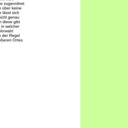
te zugeordnet
 über keine
 lässt sich
nicht genau
 diese gibt
 in welcher
Vorwahl
n der Regel
ößeren Ortes.