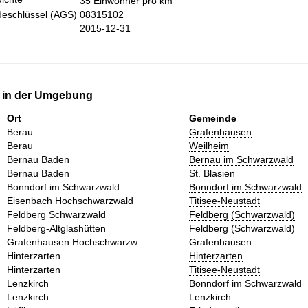
35 Einwohner pro km
eschlüssel (AGS)
08315102
2015-12-31
e in der Umgebung
Ort
Gemeinde
Berau
Grafenhausen
Berau
Weilheim
Bernau Baden
Bernau im Schwarzwald
Bernau Baden
St. Blasien
Bonndorf im Schwarzwald
Bonndorf im Schwarzwald
Eisenbach Hochschwarzwald
Titisee-Neustadt
Feldberg Schwarzwald
Feldberg (Schwarzwald)
Feldberg-Altglashütten
Feldberg (Schwarzwald)
Grafenhausen Hochschwarzw
Grafenhausen
Hinterzarten
Hinterzarten
Hinterzarten
Titisee-Neustadt
Lenzkirch
Bonndorf im Schwarzwald
Lenzkirch
Lenzkirch