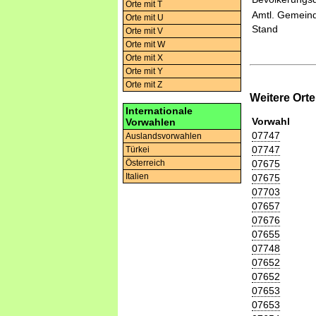
Orte mit T
Amtl. Gemeind
Orte mit U
Stand
Orte mit V
Orte mit W
Orte mit X
Orte mit Y
Orte mit Z
Weitere Ort
Internationale
Vorwahl
Vorwahlen
07747
Auslandsvorwahlen
07747
Türkei
07675
Österreich
Italien
07675
07703
07657
07676
07655
07748
07652
07652
07653
07653