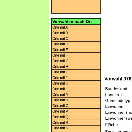
Vorwahlen nach Ort
Orte mit A
Orte mit B
Orte mit C
Orte mit D
Orte mit E
Orte mit F
Orte mit G
Orte mit H
Orte mit I
Orte mit J
Vorwahl 076
Orte mit K
Bundesland
Orte mit L
Landkreis
Orte mit M
Orte mit N
Gemeindetyp
Orte mit O
Einwohner
Orte mit P
Einwohner (mä
Orte mit Q
Einwohner (we
Orte mit R
Fläche
Orte mit S
Bevölkerungsd