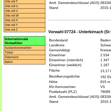
Orte mit T
Amtl. Gemeindeschlüssel (AGS)
08326
Orte mit U
Stand
2015-
Orte mit V
Orte mit W
Orte mit X
Orte mit Y
Orte mit Z
Vorwahl 07724 - Unterkirnach (S
Internationale
Bundesland
Baden
Vorwahlen
Landkreis
Schwar
Auslandsvorwahlen
Gemeindetyp
Kreis
Türkei
Einwohner
2.534
Österreich
Einwohner (männlich)
1.347
Italien
Einwohner (weiblich)
1.187
Fläche
13,17
Bevölkerungsdichte
192 Ei
Höhe
815 m
Kfz-Kennzeichen
VS
Postleitzahl (PLZ)
78089
Amtl. Gemeindeschlüssel (AGS)
08326
Stand
2015-