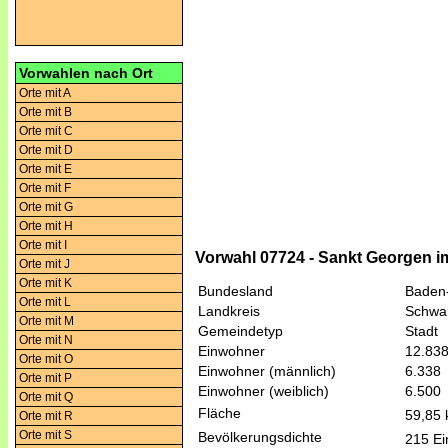
Vorwahlen nach Ort
Orte mit A
Orte mit B
Orte mit C
Orte mit D
Orte mit E
Orte mit F
Orte mit G
Orte mit H
Orte mit I
Vorwahl 07724 - Sankt Georgen 
Orte mit J
Orte mit K
Bundesland
Baden
Orte mit L
Landkreis
Schwar
Orte mit M
Gemeindetyp
Stadt
Orte mit N
Einwohner
12.83
Orte mit O
Einwohner (männlich)
6.338
Orte mit P
Einwohner (weiblich)
6.500
Orte mit Q
Fläche
59,85
Orte mit R
Orte mit S
Bevölkerungsdichte
215 Ei