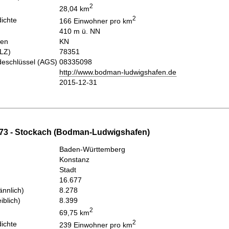
2
28,04 km
2
ichte
166 Einwohner pro km
410 m ü. NN
hen
KN
PLZ)
78351
eschlüssel (AGS)
08335098
http://www.bodman-ludwigshafen.de
2015-12-31
73 - Stockach (Bodman-Ludwigshafen)
Baden-Württemberg
Konstanz
Stadt
16.677
nnlich)
8.278
iblich)
8.399
2
69,75 km
2
ichte
239 Einwohner pro km