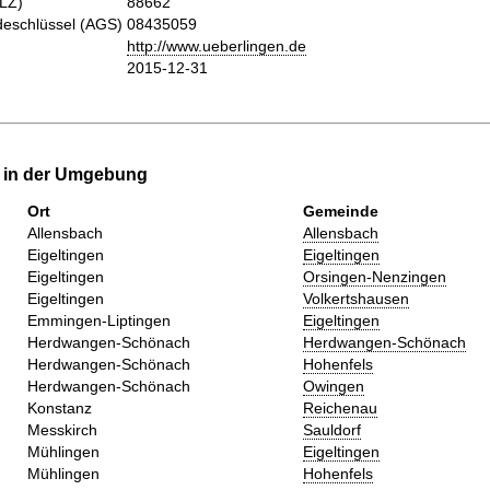
PLZ)
88662
eschlüssel (AGS)
08435059
http://www.ueberlingen.de
2015-12-31
e in der Umgebung
Ort
Gemeinde
Allensbach
Allensbach
Eigeltingen
Eigeltingen
Eigeltingen
Orsingen-Nenzingen
Eigeltingen
Volkertshausen
Emmingen-Liptingen
Eigeltingen
Herdwangen-Schönach
Herdwangen-Schönach
Herdwangen-Schönach
Hohenfels
Herdwangen-Schönach
Owingen
Konstanz
Reichenau
Messkirch
Sauldorf
Mühlingen
Eigeltingen
Mühlingen
Hohenfels