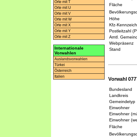
Orte mit T
Fläche
Orte mit U
Bevölkerungsd
Orte mit V
Höhe
Orte mit W
Kfz-Kennzeic
Orte mit X
Postleitzahl (
Orte mit Y
Orte mit Z
Amtl. Gemeind
Webpräsenz
Internationale
Stand
Vorwahlen
Auslandsvorwahlen
Türkei
Österreich
Italien
Vorwahl 077
Bundesland
Landkreis
Gemeindetyp
Einwohner
Einwohner (mä
Einwohner (we
Fläche
Bevölkerungsd