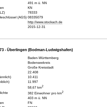
491 m ü. NN
hen
KN
PLZ)
78333
eschlüssel (AGS)
08335079
http://www.stockach.de
2015-12-31
73 - Überlingen (Bodman-Ludwigshafen)
Baden-Württemberg
Bodenseekreis
Große Kreisstadt
22.408
nnlich)
10.411
iblich)
11.997
2
58,67 km
2
ichte
382 Einwohner pro km
403 m ü. NN
hen
FN