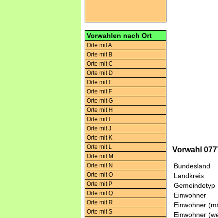
Vorwahlen nach Ort
Orte mit A
Orte mit B
Orte mit C
Orte mit D
Orte mit E
Orte mit F
Orte mit G
Orte mit H
Orte mit I
Orte mit J
Orte mit K
Orte mit L
Vorwahl 07
Orte mit M
Orte mit N
Bundesland
Orte mit O
Landkreis
Orte mit P
Gemeindetyp
Orte mit Q
Einwohner
Orte mit R
Einwohner (mä
Orte mit S
Einwohner (we