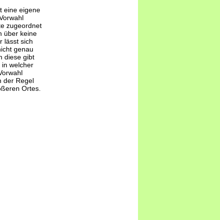
t eine eigene
-Vorwahl
te zugeordnet
 über keine
 lässt sich
nicht genau
 diese gibt
 in welcher
Vorwahl
n der Regel
ößeren Ortes.