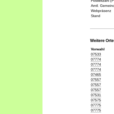
Postleitzahl (
Amtl. Gemeind
Webpräsenz
Stand
Weitere Ort
Vorwahl
07533
07774
07774
07774
07465
07557
07557
07557
07531
07575
07775
07775