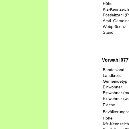
Höhe
Kfz-Kennzeic
Postleitzahl (
Amtl. Gemeind
Webpräsenz
Stand
Vorwahl 077
Bundesland
Landkreis
Gemeindetyp
Einwohner
Einwohner (mä
Einwohner (we
Fläche
Bevölkerungsd
Höhe
Kfz-Kennzeic