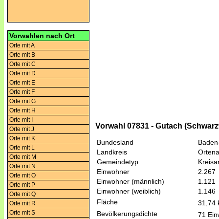
Vorwahlen nach Ort
Orte mit A
Orte mit B
Orte mit C
Orte mit D
Orte mit E
Orte mit F
Orte mit G
Orte mit H
Orte mit I
Vorwahl 07831 - Gutach (Schwar
Orte mit J
Orte mit K
Bundesland
Baden
Orte mit L
Landkreis
Ortena
Orte mit M
Gemeindetyp
Kreis
Orte mit N
Einwohner
2.267
Orte mit O
Einwohner (männlich)
1.121
Orte mit P
Einwohner (weiblich)
1.146
Orte mit Q
Fläche
31,74
Orte mit R
Orte mit S
Bevölkerungsdichte
71 Ein