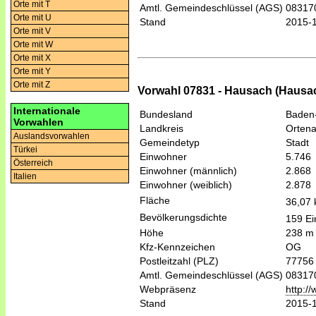
Orte mit T
Amtl. Gemeindeschlüssel (AGS)
08317
Orte mit U
Stand
2015-
Orte mit V
Orte mit W
Orte mit X
Orte mit Y
Orte mit Z
Vorwahl 07831 - Hausach (Hausa
Internationale
Bundesland
Baden
Vorwahlen
Landkreis
Ortena
Auslandsvorwahlen
Gemeindetyp
Stadt
Türkei
Einwohner
5.746
Österreich
Einwohner (männlich)
2.868
Italien
Einwohner (weiblich)
2.878
Fläche
36,07
Bevölkerungsdichte
159 Ei
Höhe
238 m
Kfz-Kennzeichen
OG
Postleitzahl (PLZ)
77756
Amtl. Gemeindeschlüssel (AGS)
08317
Webpräsenz
http:/
Stand
2015-