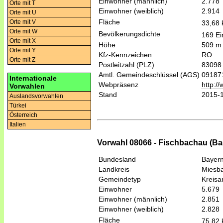
Einwohner (männlich)
2.778
Orte mit T
Einwohner (weiblich)
2.914
Orte mit U
Fläche
Orte mit V
33,68
Orte mit W
Bevölkerungsdichte
169 Ei
Orte mit X
Höhe
509 m
Orte mit Y
Kfz-Kennzeichen
RO
Orte mit Z
Postleitzahl (PLZ)
83098
Amtl. Gemeindeschlüssel (AGS)
09187
Internationale
Webpräsenz
http:/
Vorwahlen
Stand
2015-
Auslandsvorwahlen
Türkei
Österreich
Italien
Vorwahl 08066 - Fischbachau (Ba
Bundesland
Bayer
Landkreis
Miesb
Gemeindetyp
Kreis
Einwohner
5.679
Einwohner (männlich)
2.851
Einwohner (weiblich)
2.828
Fläche
75,82