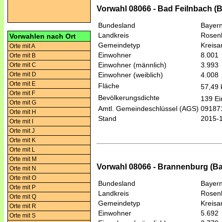
Vorwahl 08066 - Bad Feilnbach (
Bundesland
Bayer
Landkreis
Rosen
Vorwahlen nach Ort
Gemeindetyp
Kreis
Orte mit A
Einwohner
8.001
Orte mit B
Einwohner (männlich)
3.993
Orte mit C
Orte mit D
Einwohner (weiblich)
4.008
Orte mit E
Fläche
57,49
Orte mit F
Bevölkerungsdichte
139 Ei
Orte mit G
Amtl. Gemeindeschlüssel (AGS)
09187
Orte mit H
Stand
2015-
Orte mit I
Orte mit J
Orte mit K
Orte mit L
Orte mit M
Vorwahl 08066 - Brannenburg (Ba
Orte mit N
Orte mit O
Bundesland
Bayer
Orte mit P
Landkreis
Rosen
Orte mit Q
Gemeindetyp
Kreis
Orte mit R
Einwohner
5.692
Orte mit S