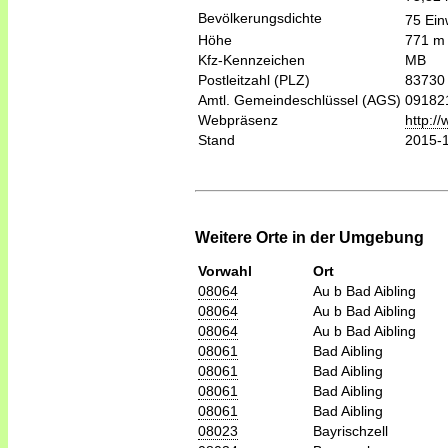
Bevölkerungsdichte
75 Ein
Höhe
771 m
Kfz-Kennzeichen
MB
Postleitzahl (PLZ)
83730
Amtl. Gemeindeschlüssel (AGS)
09182
Webpräsenz
http:/
Stand
2015-
Weitere Orte in der Umgebung
Vorwahl
Ort
08064
Au b Bad Aibling
08064
Au b Bad Aibling
08064
Au b Bad Aibling
08061
Bad Aibling
08061
Bad Aibling
08061
Bad Aibling
08061
Bad Aibling
08023
Bayrischzell