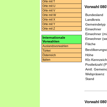
Orte mit T
Orte mit U
Vorwahl 0807
Orte mit V
Bundesland
Orte mit W
Landkreis
Orte mit X
Gemeindetyp
Orte mit Y
Orte mit Z
Einwohner
Einwohner (mä
Internationale
Einwohner (we
Vorwahlen
Fläche
Auslandsvorwahlen
Bevölkerungsd
Türkei
Höhe
Österreich
Kfz-Kennzeic
Italien
Postleitzahl (
Amtl. Gemeind
Webpräsenz
Stand
Vorwahl 0807