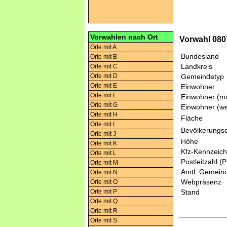
Vorwahlen nach Ort
Vorwahl 0807
Orte mit A
Bundesland
Orte mit B
Landkreis
Orte mit C
Orte mit D
Gemeindetyp
Orte mit E
Einwohner
Orte mit F
Einwohner (mä
Orte mit G
Einwohner (we
Orte mit H
Fläche
Orte mit I
Bevölkerungsd
Orte mit J
Höhe
Orte mit K
Kfz-Kennzeic
Orte mit L
Postleitzahl (
Orte mit M
Amtl. Gemeind
Orte mit N
Webpräsenz
Orte mit O
Orte mit P
Stand
Orte mit Q
Orte mit R
Orte mit S