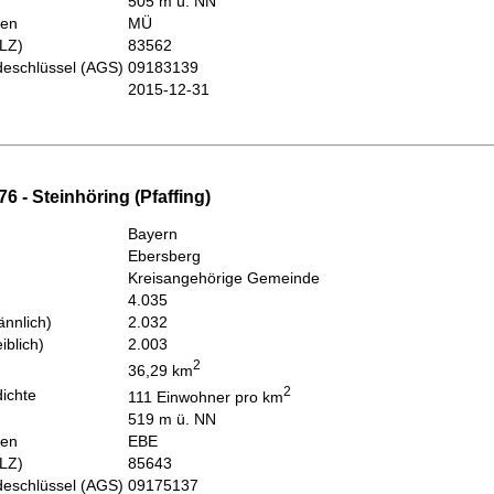
505 m ü. NN
hen
MÜ
PLZ)
83562
eschlüssel (AGS)
09183139
2015-12-31
6 - Steinhöring (Pfaffing)
Bayern
Ebersberg
Kreisangehörige Gemeinde
4.035
nnlich)
2.032
iblich)
2.003
2
36,29 km
2
ichte
111 Einwohner pro km
519 m ü. NN
hen
EBE
PLZ)
85643
eschlüssel (AGS)
09175137