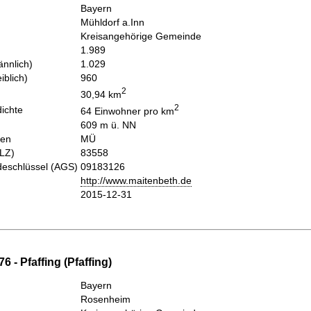
Bayern
Mühldorf a.Inn
Kreisangehörige Gemeinde
1.989
nnlich)
1.029
iblich)
960
2
30,94 km
2
ichte
64 Einwohner pro km
609 m ü. NN
hen
MÜ
PLZ)
83558
eschlüssel (AGS)
09183126
http://www.maitenbeth.de
2015-12-31
6 - Pfaffing (Pfaffing)
Bayern
Rosenheim