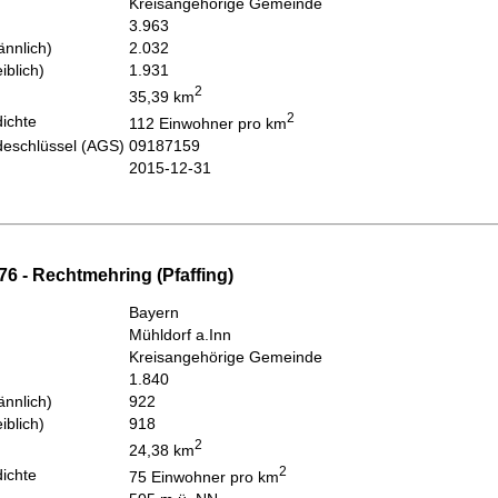
Kreisangehörige Gemeinde
3.963
nnlich)
2.032
iblich)
1.931
2
35,39 km
2
ichte
112 Einwohner pro km
eschlüssel (AGS)
09187159
2015-12-31
6 - Rechtmehring (Pfaffing)
Bayern
Mühldorf a.Inn
Kreisangehörige Gemeinde
1.840
nnlich)
922
iblich)
918
2
24,38 km
2
ichte
75 Einwohner pro km