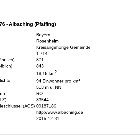
6 - Albaching (Pfaffing)
Bayern
Rosenheim
Kreisangehörige Gemeinde
1.714
nnlich)
871
iblich)
843
2
18,15 km
2
ichte
94 Einwohner pro km
513 m ü. NN
hen
RO
PLZ)
83544
eschlüssel (AGS)
09187186
http://www.albaching.de
2015-12-31