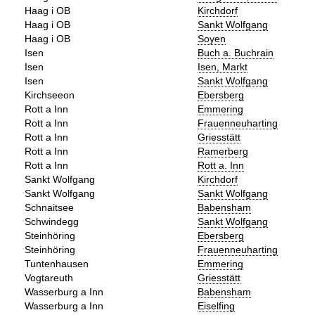
Haag i OB
Kirchdorf
Haag i OB
Sankt Wolfgang
Haag i OB
Soyen
Isen
Buch a. Buchrain
Isen
Isen, Markt
Isen
Sankt Wolfgang
Kirchseeon
Ebersberg
Rott a Inn
Emmering
Rott a Inn
Frauenneuharting
Rott a Inn
Griesstätt
Rott a Inn
Ramerberg
Rott a Inn
Rott a. Inn
Sankt Wolfgang
Kirchdorf
Sankt Wolfgang
Sankt Wolfgang
Schnaitsee
Babensham
Schwindegg
Sankt Wolfgang
Steinhöring
Ebersberg
Steinhöring
Frauenneuharting
Tuntenhausen
Emmering
Vogtareuth
Griesstätt
Wasserburg a Inn
Babensham
Wasserburg a Inn
Eiselfing