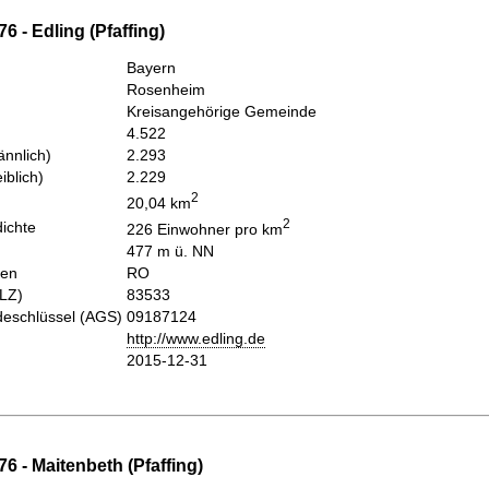
6 - Edling (Pfaffing)
Bayern
Rosenheim
Kreisangehörige Gemeinde
4.522
nnlich)
2.293
iblich)
2.229
2
20,04 km
2
ichte
226 Einwohner pro km
477 m ü. NN
hen
RO
PLZ)
83533
eschlüssel (AGS)
09187124
http://www.edling.de
2015-12-31
6 - Maitenbeth (Pfaffing)