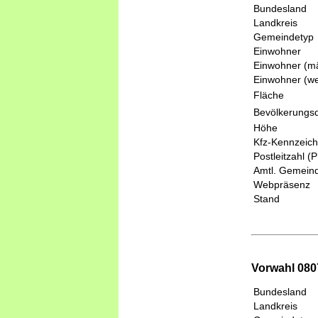
Bundesland
Landkreis
Gemeindetyp
Einwohner
Einwohner (mä
Einwohner (we
Fläche
Bevölkerungsd
Höhe
Kfz-Kennzeic
Postleitzahl (
Amtl. Gemeind
Webpräsenz
Stand
Vorwahl 0807
Bundesland
Landkreis