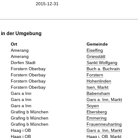
2015-12-31
e in der Umgebung
Ort
Gemeinde
Amerang
Eiselfing
Amerang
Griesstätt
Dorfen Stadt
Sankt Wolfgang
Forstern Oberbay
Buch a. Buchrain
Forstern Oberbay
Forstern
Forstern Oberbay
Hohenlinden
Forstern Oberbay
Isen, Markt
Gars a Inn
Babensham
Gars a Inn
Gars a. Inn, Markt
Gars a Inn
Soyen
Grafing b München
Ebersberg
Grafing b München
Emmering
Grafing b München
Frauenneuharting
Haag i OB
Gars a. Inn, Markt
Haag i OB
Haag i. OB, Markt