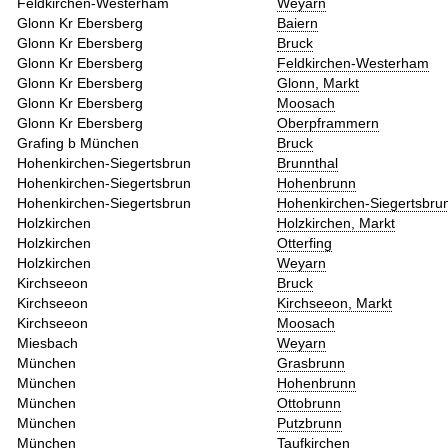
Feldkirchen-Westerham
Weyarn
Glonn Kr Ebersberg
Baiern
Glonn Kr Ebersberg
Bruck
Glonn Kr Ebersberg
Feldkirchen-Westerham
Glonn Kr Ebersberg
Glonn, Markt
Glonn Kr Ebersberg
Moosach
Glonn Kr Ebersberg
Oberpframmern
Grafing b München
Bruck
Hohenkirchen-Siegertsbrun
Brunnthal
Hohenkirchen-Siegertsbrun
Hohenbrunn
Hohenkirchen-Siegertsbrun
Hohenkirchen-Siegertsbru
Holzkirchen
Holzkirchen, Markt
Holzkirchen
Otterfing
Holzkirchen
Weyarn
Kirchseeon
Bruck
Kirchseeon
Kirchseeon, Markt
Kirchseeon
Moosach
Miesbach
Weyarn
München
Grasbrunn
München
Hohenbrunn
München
Ottobrunn
München
Putzbrunn
München
Taufkirchen