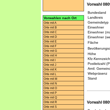
Vorwahl 0809
Bundesland
Landkreis
Vorwahlen nach Ort
Gemeindetyp
Orte mit A
Einwohner
Orte mit B
Einwohner (mä
Orte mit C
Orte mit D
Einwohner (we
Orte mit E
Fläche
Orte mit F
Bevölkerungsd
Orte mit G
Höhe
Orte mit H
Kfz-Kennzeic
Orte mit I
Postleitzahl (
Orte mit J
Amtl. Gemeind
Orte mit K
Webpräsenz
Orte mit L
Stand
Orte mit M
Orte mit N
Orte mit O
Orte mit P
Orte mit Q
Vorwahl 080
Orte mit R
Orte mit S