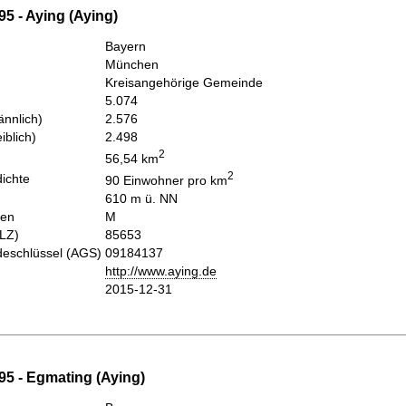
5 - Aying (Aying)
Bayern
München
Kreisangehörige Gemeinde
5.074
nnlich)
2.576
iblich)
2.498
2
56,54 km
2
ichte
90 Einwohner pro km
610 m ü. NN
hen
M
PLZ)
85653
eschlüssel (AGS)
09184137
http://www.aying.de
2015-12-31
95 - Egmating (Aying)