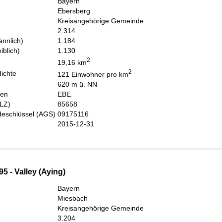
Bayern
Ebersberg
Kreisangehörige Gemeinde
2.314
nnlich)
1.184
iblich)
1.130
2
19,16 km
2
ichte
121 Einwohner pro km
620 m ü. NN
hen
EBE
PLZ)
85658
eschlüssel (AGS)
09175116
2015-12-31
5 - Valley (Aying)
Bayern
Miesbach
Kreisangehörige Gemeinde
3.204