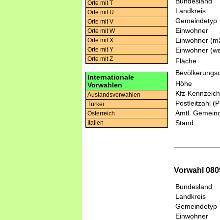
Bundesland
Orte mit T
Landkreis
Orte mit U
Gemeindetyp
Orte mit V
Einwohner
Orte mit W
Einwohner (mä
Orte mit X
Einwohner (we
Orte mit Y
Orte mit Z
Fläche
Bevölkerungsd
Internationale
Höhe
Vorwahlen
Kfz-Kennzeic
Auslandsvorwahlen
Postleitzahl (
Türkei
Amtl. Gemeind
Österreich
Stand
Italien
Vorwahl 0809
Bundesland
Landkreis
Gemeindetyp
Einwohner