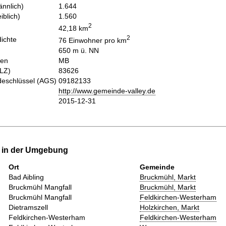
nnlich)
1.644
iblich)
1.560
2
42,18 km
2
ichte
76 Einwohner pro km
650 m ü. NN
hen
MB
PLZ)
83626
eschlüssel (AGS)
09182133
http://www.gemeinde-valley.de
2015-12-31
e in der Umgebung
Ort
Gemeinde
Bad Aibling
Bruckmühl, Markt
Bruckmühl Mangfall
Bruckmühl, Markt
Bruckmühl Mangfall
Feldkirchen-Westerham
Dietramszell
Holzkirchen, Markt
Feldkirchen-Westerham
Feldkirchen-Westerham