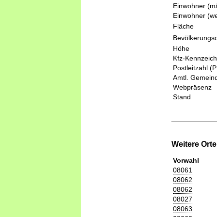
Einwohner (mä
Einwohner (we
Fläche
Bevölkerungsd
Höhe
Kfz-Kennzeic
Postleitzahl (
Amtl. Gemeind
Webpräsenz
Stand
Weitere Ort
Vorwahl
08061
08062
08062
08027
08063