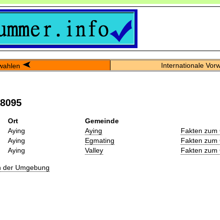
Internationale Vor
wahlen
08095
Ort
Gemeinde
Aying
Aying
Fakten zum 
Aying
Egmating
Fakten zum 
Aying
Valley
Fakten zum 
in der Umgebung