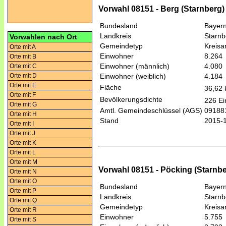
Vorwahl 08151 - Berg (Starnberg)
Bundesland
Bayer
Landkreis
Starnb
Vorwahlen nach Ort
Gemeindetyp
Kreis
Orte mit A
Einwohner
8.264
Orte mit B
Einwohner (männlich)
4.080
Orte mit C
Orte mit D
Einwohner (weiblich)
4.184
Orte mit E
Fläche
36,62
Orte mit F
Bevölkerungsdichte
226 Ei
Orte mit G
Amtl. Gemeindeschlüssel (AGS)
09188
Orte mit H
Stand
2015-
Orte mit I
Orte mit J
Orte mit K
Orte mit L
Orte mit M
Vorwahl 08151 - Pöcking (Starnbe
Orte mit N
Orte mit O
Bundesland
Bayer
Orte mit P
Landkreis
Starnb
Orte mit Q
Gemeindetyp
Kreis
Orte mit R
Einwohner
5.755
Orte mit S