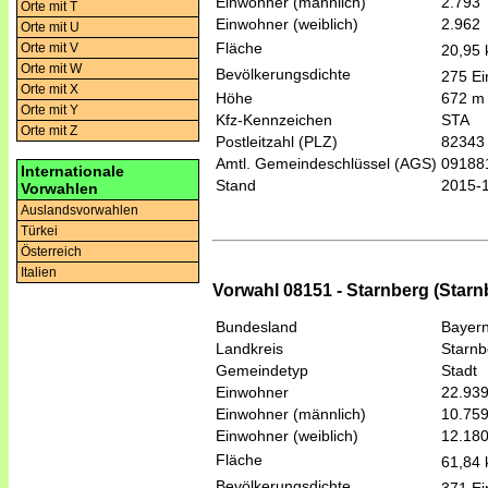
Einwohner (männlich)
2.793
Orte mit T
Einwohner (weiblich)
2.962
Orte mit U
Fläche
Orte mit V
20,95
Orte mit W
Bevölkerungsdichte
275 Ei
Orte mit X
Höhe
672 m
Orte mit Y
Kfz-Kennzeichen
STA
Orte mit Z
Postleitzahl (PLZ)
82343
Amtl. Gemeindeschlüssel (AGS)
09188
Internationale
Stand
2015-
Vorwahlen
Auslandsvorwahlen
Türkei
Österreich
Italien
Vorwahl 08151 - Starnberg (Starn
Bundesland
Bayer
Landkreis
Starnb
Gemeindetyp
Stadt
Einwohner
22.93
Einwohner (männlich)
10.75
Einwohner (weiblich)
12.18
Fläche
61,84
Bevölkerungsdichte