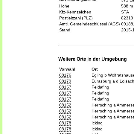
371 Ei
Höhe
588 m
Kfz-Kennzeichen
STA
Postleitzahl (PLZ)
82319
Amtl. Gemeindeschlüssel (AGS)
09188
Stand
2015-
Weitere Orte in der Umgebung
Vorwahl
Ort
08176
Egling b Wolfratshaus
08179
Eurasburg a d Loisac
08157
Feldafing
08157
Feldafing
08157
Feldafing
08152
Herrsching a Ammers
08152
Herrsching a Ammers
08152
Herrsching a Ammers
08178
Icking
08178
Icking