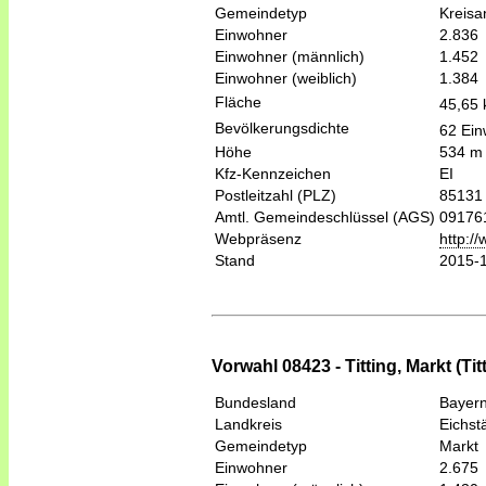
Gemeindetyp
Kreis
Einwohner
2.836
Einwohner (männlich)
1.452
Einwohner (weiblich)
1.384
Fläche
45,65
Bevölkerungsdichte
62 Ein
Höhe
534 m
Kfz-Kennzeichen
EI
Postleitzahl (PLZ)
85131
Amtl. Gemeindeschlüssel (AGS)
09176
Webpräsenz
http:/
Stand
2015-
Vorwahl 08423 - Titting, Markt (Tit
Bundesland
Bayer
Landkreis
Eichstä
Gemeindetyp
Markt
Einwohner
2.675