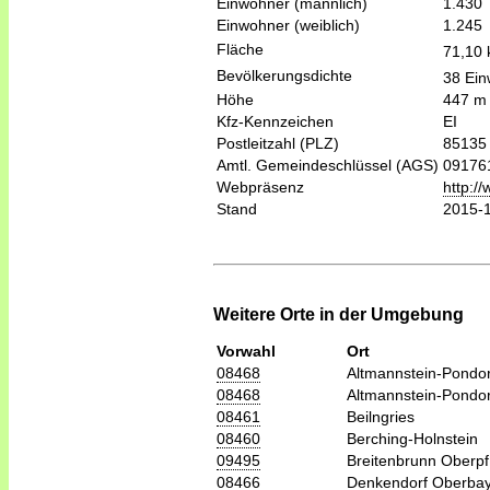
Einwohner (männlich)
1.430
Einwohner (weiblich)
1.245
Fläche
71,10
Bevölkerungsdichte
38 Ein
Höhe
447 m
Kfz-Kennzeichen
EI
Postleitzahl (PLZ)
85135
Amtl. Gemeindeschlüssel (AGS)
09176
Webpräsenz
http://
Stand
2015-
Weitere Orte in der Umgebung
Vorwahl
Ort
08468
Altmannstein-Pondor
08468
Altmannstein-Pondor
08461
Beilngries
08460
Berching-Holnstein
09495
Breitenbrunn Oberpf
08466
Denkendorf Oberba