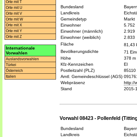
Orte mit T
Bundesland
Bayer
Orte mit U
Landkreis
Eichstä
Orte mit V
Gemeindetyp
Markt
Orte mit W
Einwohner
5.752
Orte mit X
Einwohner (männlich)
2.919
Orte mit Y
Orte mit Z
Einwohner (weiblich)
2.833
Fläche
81,43
Internationale
Bevölkerungsdichte
71 Ein
Vorwahlen
Höhe
378 m
Auslandsvorwahlen
Kfz-Kennzeichen
EI
Türkei
Postleitzahl (PLZ)
85110
Österreich
Amtl. Gemeindeschlüssel (AGS)
09176
Italien
Webpräsenz
http:/
Stand
2015-
Vorwahl 08423 - Pollenfeld (Tittin
Bundesland
Bayer
Landkreis
Eichstä