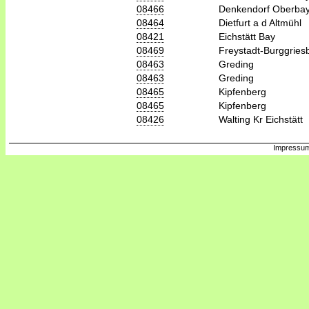
08466
Denkendorf Oberba
08464
Dietfurt a d Altmühl
08421
Eichstätt Bay
08469
Freystadt-Burggries
08463
Greding
08463
Greding
08465
Kipfenberg
08465
Kipfenberg
08426
Walting Kr Eichstätt
Impressum