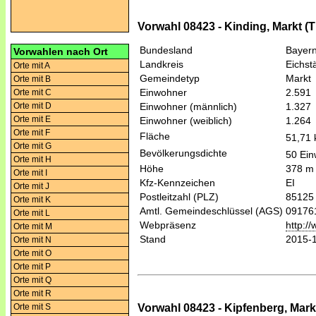
Vorwahl 08423 - Kinding, Markt (Ti
Bundesland
Bayer
Vorwahlen nach Ort
Landkreis
Eichstä
Orte mit A
Gemeindetyp
Markt
Orte mit B
Einwohner
2.591
Orte mit C
Orte mit D
Einwohner (männlich)
1.327
Orte mit E
Einwohner (weiblich)
1.264
Orte mit F
Fläche
51,71
Orte mit G
Bevölkerungsdichte
50 Ein
Orte mit H
Höhe
378 m
Orte mit I
Kfz-Kennzeichen
EI
Orte mit J
Postleitzahl (PLZ)
85125
Orte mit K
Amtl. Gemeindeschlüssel (AGS)
09176
Orte mit L
Webpräsenz
http:/
Orte mit M
Stand
2015-
Orte mit N
Orte mit O
Orte mit P
Orte mit Q
Orte mit R
Vorwahl 08423 - Kipfenberg, Markt
Orte mit S