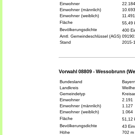
Einwohner
22.18
Einwohner (männlich)
10.69
Einwohner (weiblich)
11.491
Fläche
55,49
Bevölkerungsdichte
400 Ei
Amtl. Gemeindeschlüssel (AGS)
09190
Stand
2015-
Vorwahl 08809 - Wessobrunn (W
Bundesland
Bayer
Landkreis
Weilh
Gemeindetyp
Kreis
Einwohner
2.191
Einwohner (männlich)
1.127
Einwohner (weiblich)
1.064
Fläche
51,12
Bevölkerungsdichte
43 Ein
Höhe
702 m