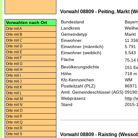
Vorwahl 08809 - Peiting, Markt (
Bundesland
Bayer
Vorwahlen nach Ort
Landkreis
Weilh
Orte mit A
Gemeindetyp
Markt
Orte mit B
Einwohner
11.334
Orte mit C
Orte mit D
Einwohner (männlich)
5.791
Orte mit E
Einwohner (weiblich)
5.543
Orte mit F
Fläche
75,14
Orte mit G
Bevölkerungsdichte
151 Ei
Orte mit H
Höhe
718 m
Orte mit I
Kfz-Kennzeichen
WM
Orte mit J
Postleitzahl (PLZ)
86971
Orte mit K
Amtl. Gemeindeschlüssel (AGS)
09190
Orte mit L
Webpräsenz
http:/
Orte mit M
Stand
2015-
Orte mit N
Orte mit O
Orte mit P
Orte mit Q
Orte mit R
Vorwahl 08809 - Raisting (Wesso
Orte mit S