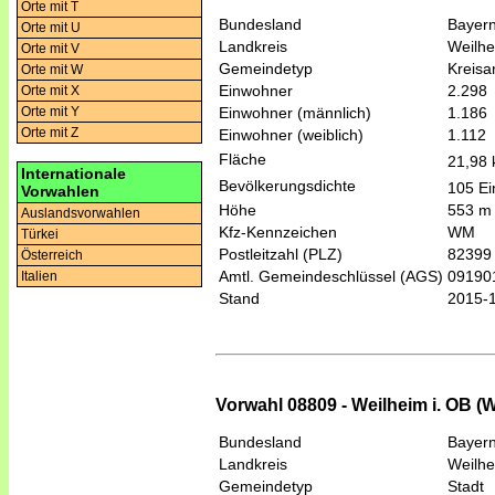
Orte mit T
Bundesland
Bayer
Orte mit U
Landkreis
Weilh
Orte mit V
Gemeindetyp
Kreis
Orte mit W
Einwohner
2.298
Orte mit X
Einwohner (männlich)
1.186
Orte mit Y
Orte mit Z
Einwohner (weiblich)
1.112
Fläche
21,98
Internationale
Bevölkerungsdichte
105 Ei
Vorwahlen
Höhe
553 m
Auslandsvorwahlen
Kfz-Kennzeichen
WM
Türkei
Postleitzahl (PLZ)
82399
Österreich
Amtl. Gemeindeschlüssel (AGS)
09190
Italien
Stand
2015-
Vorwahl 08809 - Weilheim i. OB 
Bundesland
Bayer
Landkreis
Weilh
Gemeindetyp
Stadt