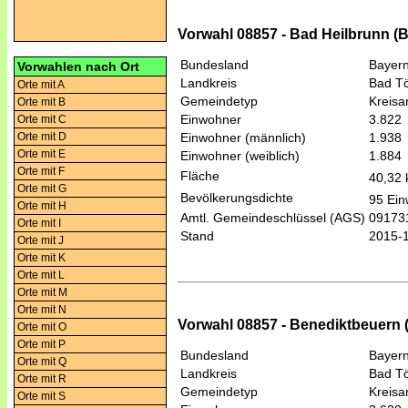
Vorwahl 08857 - Bad Heilbrunn (
Bundesland
Bayer
Vorwahlen nach Ort
Landkreis
Bad Tö
Orte mit A
Gemeindetyp
Kreis
Orte mit B
Einwohner
3.822
Orte mit C
Orte mit D
Einwohner (männlich)
1.938
Orte mit E
Einwohner (weiblich)
1.884
Orte mit F
Fläche
40,32
Orte mit G
Bevölkerungsdichte
95 Ein
Orte mit H
Amtl. Gemeindeschlüssel (AGS)
09173
Orte mit I
Stand
2015-
Orte mit J
Orte mit K
Orte mit L
Orte mit M
Orte mit N
Vorwahl 08857 - Benediktbeuern 
Orte mit O
Orte mit P
Bundesland
Bayer
Orte mit Q
Landkreis
Bad Tö
Orte mit R
Gemeindetyp
Kreis
Orte mit S