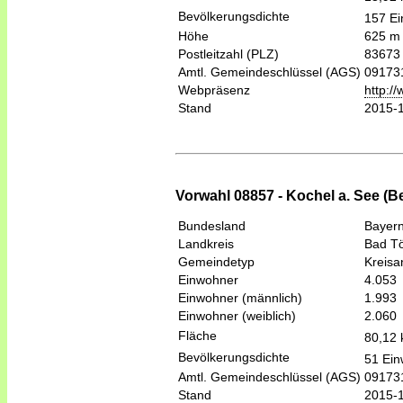
Bevölkerungsdichte
157 Ei
Höhe
625 m
Postleitzahl (PLZ)
83673
Amtl. Gemeindeschlüssel (AGS)
09173
Webpräsenz
http:/
Stand
2015-
Vorwahl 08857 - Kochel a. See (B
Bundesland
Bayer
Landkreis
Bad Tö
Gemeindetyp
Kreis
Einwohner
4.053
Einwohner (männlich)
1.993
Einwohner (weiblich)
2.060
Fläche
80,12
Bevölkerungsdichte
51 Ein
Amtl. Gemeindeschlüssel (AGS)
09173
Stand
2015-