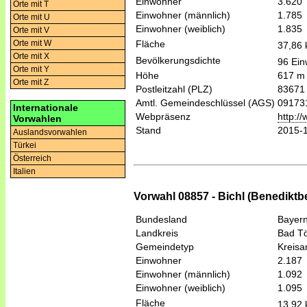
Einwohner
3.620
Orte mit T
Einwohner (männlich)
1.785
Orte mit U
Einwohner (weiblich)
1.835
Orte mit V
Fläche
Orte mit W
37,86
Orte mit X
Bevölkerungsdichte
96 Ein
Orte mit Y
Höhe
617 m
Orte mit Z
Postleitzahl (PLZ)
83671
Amtl. Gemeindeschlüssel (AGS)
09173
Internationale
Webpräsenz
http:/
Vorwahlen
Stand
2015-
Auslandsvorwahlen
Türkei
Österreich
Italien
Vorwahl 08857 - Bichl (Benediktb
Bundesland
Bayer
Landkreis
Bad Tö
Gemeindetyp
Kreis
Einwohner
2.187
Einwohner (männlich)
1.092
Einwohner (weiblich)
1.095
Fläche
13,92