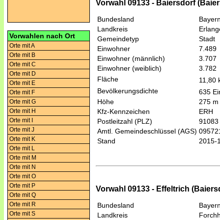
Vorwahl 09133 - Baiersdorf (Baiers
Bundesland
Bayer
Landkreis
Erlang
Vorwahlen nach Ort
Gemeindetyp
Stadt
Orte mit A
Einwohner
7.489
Orte mit B
Einwohner (männlich)
3.707
Orte mit C
Einwohner (weiblich)
3.782
Orte mit D
Fläche
11,80
Orte mit E
Bevölkerungsdichte
635 Ei
Orte mit F
Höhe
275 m
Orte mit G
Orte mit H
Kfz-Kennzeichen
ERH
Orte mit I
Postleitzahl (PLZ)
91083
Orte mit J
Amtl. Gemeindeschlüssel (AGS)
09572
Orte mit K
Stand
2015-
Orte mit L
Orte mit M
Orte mit N
Orte mit O
Orte mit P
Vorwahl 09133 - Effeltrich (Baiersd
Orte mit Q
Orte mit R
Bundesland
Bayer
Orte mit S
Landkreis
Forch