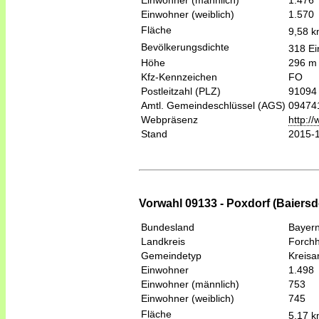
Einwohner (männlich)
1.476
Einwohner (weiblich)
1.570
Fläche
9,58 
Bevölkerungsdichte
318 Ei
Höhe
296 m
Kfz-Kennzeichen
FO
Postleitzahl (PLZ)
91094
Amtl. Gemeindeschlüssel (AGS)
09474
Webpräsenz
http:/
Stand
2015-
Vorwahl 09133 - Poxdorf (Baiersdor
Bundesland
Bayer
Landkreis
Forch
Gemeindetyp
Kreis
Einwohner
1.498
Einwohner (männlich)
753
Einwohner (weiblich)
745
Fläche
5,17 