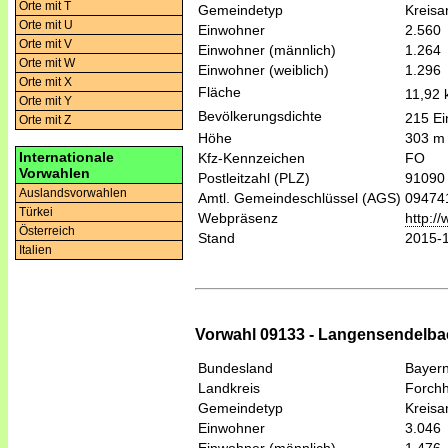
Orte mit T
Gemeindetyp
Kreis
Orte mit U
Einwohner
2.560
Orte mit V
Einwohner (männlich)
1.264
Orte mit W
Einwohner (weiblich)
1.296
Orte mit X
Fläche
11,92
Orte mit Y
Bevölkerungsdichte
215 Ei
Orte mit Z
Höhe
303 m
Internationale
Kfz-Kennzeichen
FO
Vorwahlen
Postleitzahl (PLZ)
91090
Auslandsvorwahlen
Amtl. Gemeindeschlüssel (AGS)
09474
Türkei
Webpräsenz
http://
Österreich
Stand
2015-
Italien
Vorwahl 09133 - Langensendelbach
Bundesland
Bayer
Landkreis
Forch
Gemeindetyp
Kreis
Einwohner
3.046