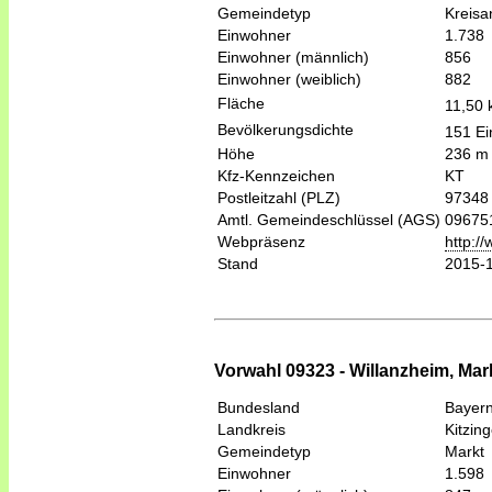
Gemeindetyp
Kreis
Einwohner
1.738
Einwohner (männlich)
856
Einwohner (weiblich)
882
Fläche
11,50
Bevölkerungsdichte
151 Ei
Höhe
236 m
Kfz-Kennzeichen
KT
Postleitzahl (PLZ)
97348
Amtl. Gemeindeschlüssel (AGS)
09675
Webpräsenz
http:/
Stand
2015-
Vorwahl 09323 - Willanzheim, Mark
Bundesland
Bayer
Landkreis
Kitzin
Gemeindetyp
Markt
Einwohner
1.598