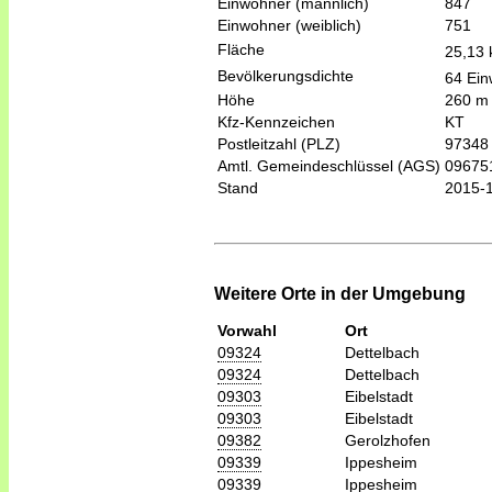
Einwohner (männlich)
847
Einwohner (weiblich)
751
Fläche
25,13
Bevölkerungsdichte
64 Ein
Höhe
260 m
Kfz-Kennzeichen
KT
Postleitzahl (PLZ)
97348
Amtl. Gemeindeschlüssel (AGS)
09675
Stand
2015-
Weitere Orte in der Umgebung
Vorwahl
Ort
09324
Dettelbach
09324
Dettelbach
09303
Eibelstadt
09303
Eibelstadt
09382
Gerolzhofen
09339
Ippesheim
09339
Ippesheim