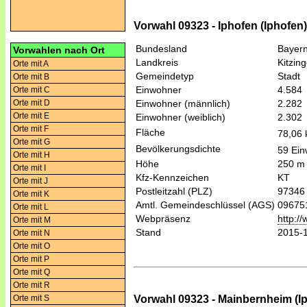
Vorwahl 09323 - Iphofen (Iphofen)
Bundesland
Bayer
Vorwahlen nach Ort
Landkreis
Kitzin
Orte mit A
Gemeindetyp
Stadt
Orte mit B
Einwohner
4.584
Orte mit C
Orte mit D
Einwohner (männlich)
2.282
Orte mit E
Einwohner (weiblich)
2.302
Orte mit F
Fläche
78,06
Orte mit G
Bevölkerungsdichte
59 Ein
Orte mit H
Höhe
250 m
Orte mit I
Kfz-Kennzeichen
KT
Orte mit J
Postleitzahl (PLZ)
97346
Orte mit K
Amtl. Gemeindeschlüssel (AGS)
09675
Orte mit L
Webpräsenz
http:/
Orte mit M
Stand
2015-
Orte mit N
Orte mit O
Orte mit P
Orte mit Q
Orte mit R
Vorwahl 09323 - Mainbernheim (I
Orte mit S