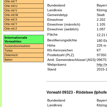
Orte mit T
Bundesland
Bayer
Orte mit U
Landkreis
Kitzin
Orte mit V
Gemeindetyp
Stadt
Orte mit W
Einwohner
2.202
Orte mit X
Einwohner (männlich)
1.105
Orte mit Y
Orte mit Z
Einwohner (weiblich)
1.097
Fläche
12,21
Internationale
Bevölkerungsdichte
180 Ei
Vorwahlen
Höhe
226 m
Auslandsvorwahlen
Kfz-Kennzeichen
KT
Türkei
Postleitzahl (PLZ)
97350
Österreich
Amtl. Gemeindeschlüssel (AGS)
09675
Italien
Webpräsenz
http:/
Stand
2015-
Vorwahl 09323 - Rödelsee (Iphofe
Bundesland
Bayer
Landkreis
Kitzin