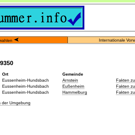
Internationale Vor
wahlen
09350
Ort
Gemeinde
Eussenheim-Hundsbach
Arnstein
Fakten z
Eussenheim-Hundsbach
Eußenheim
Fakten z
Eussenheim-Hundsbach
Hammelburg
Fakten z
in der Umgebung