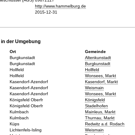
eschlüssel (AGS)
09672127
http://www.hammelburg.de
2015-12-31
e in der Umgebung
Ort
Gemeinde
Burgkunstadt
Altenkunstadt
Burgkunstadt
Burgkunstadt
Hollfeld
Hollfeld
Hollfeld
Wonsees, Markt
Kasendorf-Azendorf
Kasendorf, Markt
Kasendorf-Azendorf
Weismain
Kasendorf-Azendorf
Wonsees, Markt
Königsfeld Oberfr
Königsfeld
Königsfeld Oberfr
Stadelhofen
Kulmbach
Mainleus, Markt
Kulmbach
Thurnau, Markt
Küps
Redwitz a.d. Rodach
Lichtenfels-Isling
Weismain