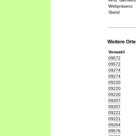
Amtl. Gemeind
Webpräsenz
Stand
Weitere Ort
Vorwahl
09572
09572
09274
09274
09220
09220
09220
09207
09207
09221
09221
09264
09576