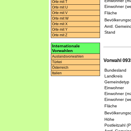
Einwohner (mä
Orte mit T
Einwohner (we
Orte mit U
Fläche
Orte mit V
Orte mit W
Bevölkerungsd
Orte mit X
Amtl. Gemeind
Orte mit Y
Stand
Orte mit Z
Internationale
Vorwahlen
Auslandsvorwahlen
Vorwahl 09
Türkei
Österreich
Bundesland
Italien
Landkreis
Gemeindetyp
Einwohner
Einwohner (mä
Einwohner (we
Fläche
Bevölkerungsd
Höhe
Postleitzahl (