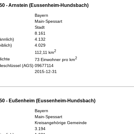
50 - Arnstein (Eussenheim-Hundsbach)
Bayern
Main-Spessart
Stadt
8.161
nnlich)
4.132
iblich)
4.029
2
112,11 km
2
ichte
73 Einwohner pro km
eschlüssel (AGS)
09677114
2015-12-31
350 - Eußenheim (Eussenheim-Hundsbach)
Bayern
Main-Spessart
Kreisangehörige Gemeinde
3.194