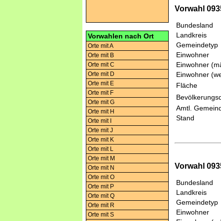
Vorwahl 093
Bundesland
Landkreis
Vorwahlen nach Ort
Gemeindetyp
Orte mit A
Einwohner
Orte mit B
Einwohner (mä
Orte mit C
Orte mit D
Einwohner (we
Orte mit E
Fläche
Orte mit F
Bevölkerungsd
Orte mit G
Amtl. Gemeind
Orte mit H
Stand
Orte mit I
Orte mit J
Orte mit K
Orte mit L
Orte mit M
Vorwahl 09
Orte mit N
Orte mit O
Bundesland
Orte mit P
Landkreis
Orte mit Q
Gemeindetyp
Orte mit R
Einwohner
Orte mit S