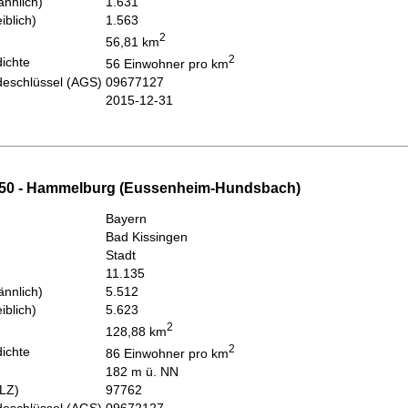
nnlich)
1.631
iblich)
1.563
2
56,81 km
2
ichte
56 Einwohner pro km
eschlüssel (AGS)
09677127
2015-12-31
350 - Hammelburg (Eussenheim-Hundsbach)
Bayern
Bad Kissingen
Stadt
11.135
nnlich)
5.512
iblich)
5.623
2
128,88 km
2
ichte
86 Einwohner pro km
182 m ü. NN
PLZ)
97762