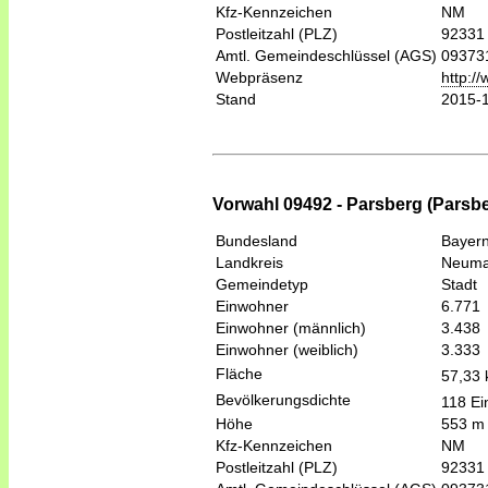
Kfz-Kennzeichen
NM
Postleitzahl (PLZ)
92331
Amtl. Gemeindeschlüssel (AGS)
09373
Webpräsenz
http:/
Stand
2015-
Vorwahl 09492 - Parsberg (Parsb
Bundesland
Bayer
Landkreis
Neumar
Gemeindetyp
Stadt
Einwohner
6.771
Einwohner (männlich)
3.438
Einwohner (weiblich)
3.333
Fläche
57,33
Bevölkerungsdichte
118 Ei
Höhe
553 m
Kfz-Kennzeichen
NM
Postleitzahl (PLZ)
92331