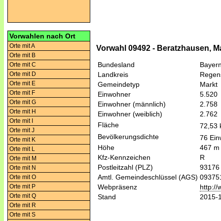
Vorwahlen nach Ort
Orte mit A
Vorwahl 09492 - Beratzhausen, Ma
Orte mit B
Bundesland
Bayer
Orte mit C
Orte mit D
Landkreis
Regen
Orte mit E
Gemeindetyp
Markt
Orte mit F
Einwohner
5.520
Orte mit G
Einwohner (männlich)
2.758
Orte mit H
Einwohner (weiblich)
2.762
Orte mit I
Fläche
72,53
Orte mit J
Bevölkerungsdichte
76 Ein
Orte mit K
Höhe
467 m
Orte mit L
Kfz-Kennzeichen
R
Orte mit M
Postleitzahl (PLZ)
93176
Orte mit N
Amtl. Gemeindeschlüssel (AGS)
09375
Orte mit O
Orte mit P
Webpräsenz
http:/
Orte mit Q
Stand
2015-
Orte mit R
Orte mit S