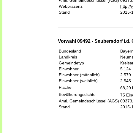
Amtl. Gemeindeschlüssel (AGS)
09373
Webpräsenz
http:/
Stand
2015-
Vorwahl 09492 - Seubersdorf i.d. 
Bundesland
Bayer
Landkreis
Neumar
Gemeindetyp
Kreis
Einwohner
5.124
Einwohner (männlich)
2.579
Einwohner (weiblich)
2.545
Fläche
68,29
Bevölkerungsdichte
75 Ein
Amtl. Gemeindeschlüssel (AGS)
09373
Stand
2015-