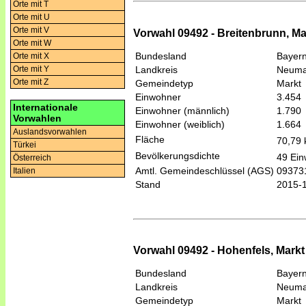
Orte mit T
Orte mit U
Orte mit V
Vorwahl 09492 - Breitenbrunn, Ma
Orte mit W
Bundesland
Bayer
Orte mit X
Landkreis
Neumar
Orte mit Y
Orte mit Z
Gemeindetyp
Markt
Einwohner
3.454
Internationale
Einwohner (männlich)
1.790
Vorwahlen
Einwohner (weiblich)
1.664
Auslandsvorwahlen
Fläche
70,79
Türkei
Bevölkerungsdichte
49 Ein
Österreich
Amtl. Gemeindeschlüssel (AGS)
09373
Italien
Stand
2015-
Vorwahl 09492 - Hohenfels, Markt
Bundesland
Bayer
Landkreis
Neumar
Gemeindetyp
Markt