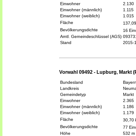
Einwohner
2.130
Einwohner (männlich)
1.115
Einwohner (weiblich)
1.015
Fläche
137,0
Bevölkerungsdichte
16 Ein
Amtl. Gemeindeschlüssel (AGS)
09373
Stand
2015-
Vorwahl 09492 - Lupburg, Markt (
Bundesland
Bayer
Landkreis
Neumar
Gemeindetyp
Markt
Einwohner
2.365
Einwohner (männlich)
1.186
Einwohner (weiblich)
1.179
Fläche
30,70
Bevölkerungsdichte
77 Ein
Höhe
532 m