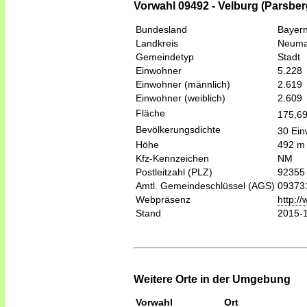
Vorwahl 09492 - Velburg (Parsber
Bundesland
Bayer
Landkreis
Neumar
Gemeindetyp
Stadt
Einwohner
5.228
Einwohner (männlich)
2.619
Einwohner (weiblich)
2.609
Fläche
175,6
Bevölkerungsdichte
30 Ein
Höhe
492 m
Kfz-Kennzeichen
NM
Postleitzahl (PLZ)
92355
Amtl. Gemeindeschlüssel (AGS)
09373
Webpräsenz
http:/
Stand
2015-
Weitere Orte in der Umgebung
Vorwahl
Ort