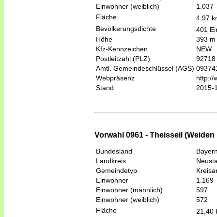
Einwohner (weiblich)
1.037
Fläche
4,97 
Bevölkerungsdichte
401 Ei
Höhe
393 m
Kfz-Kennzeichen
NEW
Postleitzahl (PLZ)
92718
Amtl. Gemeindeschlüssel (AGS)
09374
Webpräsenz
http:/
Stand
2015-
Vorwahl 0961 - Theisseil (Weiden 
Bundesland
Bayer
Landkreis
Neusta
Gemeindetyp
Kreis
Einwohner
1.169
Einwohner (männlich)
597
Einwohner (weiblich)
572
Fläche
21,40