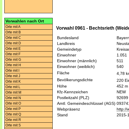
Vorwahlen nach Ort
Orte mit A
Vorwahl 0961 - Bechtsrieth (Weide
Orte mit B
Bundesland
Bayer
Orte mit C
Orte mit D
Landkreis
Neusta
Orte mit E
Gemeindetyp
Kreis
Orte mit F
Einwohner
1.051
Orte mit G
Einwohner (männlich)
511
Orte mit H
Einwohner (weiblich)
540
Orte mit I
Fläche
4,78 
Orte mit J
Bevölkerungsdichte
220 Ei
Orte mit K
Höhe
452 m
Orte mit L
Kfz-Kennzeichen
NEW
Orte mit M
Postleitzahl (PLZ)
92699
Orte mit N
Amtl. Gemeindeschlüssel (AGS)
09374
Orte mit O
Orte mit P
Webpräsenz
http:/
Orte mit Q
Stand
2015-
Orte mit R
Orte mit S