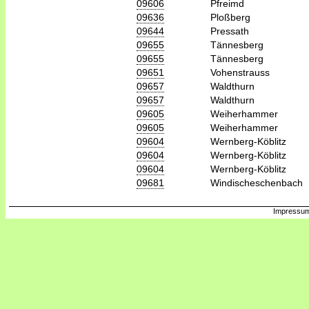
09606
Pfreimd
09636
Ploßberg
09644
Pressath
09655
Tännesberg
09655
Tännesberg
09651
Vohenstrauss
09657
Waldthurn
09657
Waldthurn
09605
Weiherhammer
09605
Weiherhammer
09604
Wernberg-Köblitz
09604
Wernberg-Köblitz
09604
Wernberg-Köblitz
09681
Windischeschenbach
Impressum