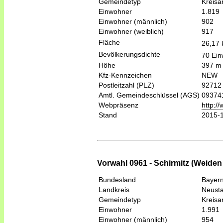
Gemeindetyp
Kreis
Einwohner
1.819
Einwohner (männlich)
902
Einwohner (weiblich)
917
Fläche
26,17
Bevölkerungsdichte
70 Ein
Höhe
397 m
Kfz-Kennzeichen
NEW
Postleitzahl (PLZ)
92712
Amtl. Gemeindeschlüssel (AGS)
09374
Webpräsenz
http:/
Stand
2015-
Vorwahl 0961 - Schirmitz (Weiden 
Bundesland
Bayer
Landkreis
Neusta
Gemeindetyp
Kreis
Einwohner
1.991
Einwohner (männlich)
954