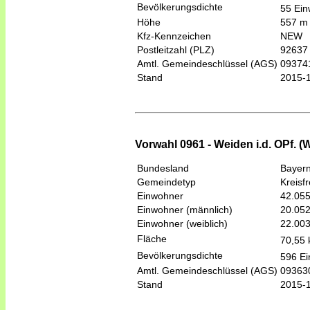
Bevölkerungsdichte
55 Ein
Höhe
557 m
Kfz-Kennzeichen
NEW
Postleitzahl (PLZ)
92637
Amtl. Gemeindeschlüssel (AGS)
09374
Stand
2015-
Vorwahl 0961 - Weiden i.d. OPf. (W
Bundesland
Bayer
Gemeindetyp
Kreisfr
Einwohner
42.05
Einwohner (männlich)
20.05
Einwohner (weiblich)
22.00
Fläche
70,55
Bevölkerungsdichte
596 Ei
Amtl. Gemeindeschlüssel (AGS)
09363
Stand
2015-