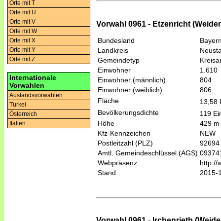
Orte mit T
Orte mit U
Orte mit V
Vorwahl 0961 - Etzenricht (Weiden
Orte mit W
Bundesland
Bayer
Orte mit X
Landkreis
Neusta
Orte mit Y
Orte mit Z
Gemeindetyp
Kreis
Einwohner
1.610
Internationale
Einwohner (männlich)
804
Vorwahlen
Einwohner (weiblich)
806
Auslandsvorwahlen
Fläche
13,58
Türkei
Bevölkerungsdichte
119 Ei
Österreich
Höhe
429 m
Italien
Kfz-Kennzeichen
NEW
Postleitzahl (PLZ)
92694
Amtl. Gemeindeschlüssel (AGS)
09374
Webpräsenz
http:/
Stand
2015-
Vorwahl 0961 - Irchenrieth (Weide