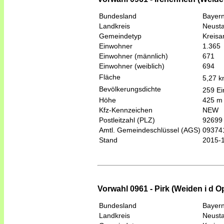
Bundesland
Bayer
Landkreis
Neusta
Gemeindetyp
Kreis
Einwohner
1.365
Einwohner (männlich)
671
Einwohner (weiblich)
694
Fläche
5,27 
Bevölkerungsdichte
259 Ei
Höhe
425 m
Kfz-Kennzeichen
NEW
Postleitzahl (PLZ)
92699
Amtl. Gemeindeschlüssel (AGS)
09374
Stand
2015-
Vorwahl 0961 - Pirk (Weiden i d O
Bundesland
Bayer
Landkreis
Neusta