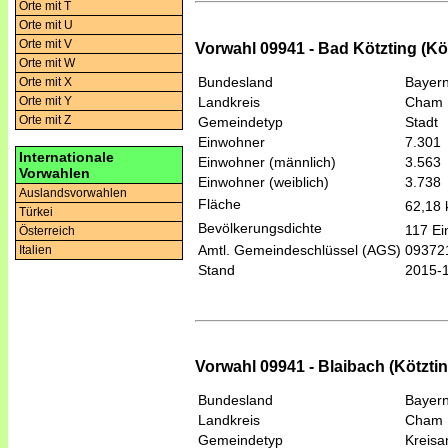
Orte mit T
Orte mit U
Orte mit V
Vorwahl 09941 - Bad Kötzting (Kö
Orte mit W
Bundesland
Bayer
Orte mit X
Landkreis
Cham
Orte mit Y
Orte mit Z
Gemeindetyp
Stadt
Einwohner
7.301
Internationale
Einwohner (männlich)
3.563
Vorwahlen
Einwohner (weiblich)
3.738
Auslandsvorwahlen
Fläche
62,18
Türkei
Bevölkerungsdichte
117 Ei
Österreich
Amtl. Gemeindeschlüssel (AGS)
09372
Italien
Stand
2015-
Vorwahl 09941 - Blaibach (Kötztin
Bundesland
Bayer
Landkreis
Cham
Gemeindetyp
Kreis