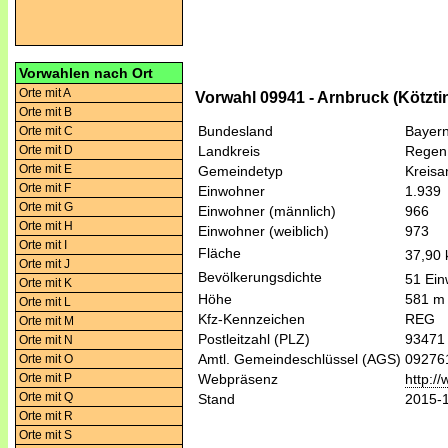
Vorwahlen nach Ort
Orte mit A
Vorwahl 09941 - Arnbruck (Kötzti
Orte mit B
Bundesland
Bayer
Orte mit C
Orte mit D
Landkreis
Regen
Orte mit E
Gemeindetyp
Kreis
Orte mit F
Einwohner
1.939
Orte mit G
Einwohner (männlich)
966
Orte mit H
Einwohner (weiblich)
973
Orte mit I
Fläche
37,90
Orte mit J
Bevölkerungsdichte
51 Ein
Orte mit K
Höhe
581 m
Orte mit L
Kfz-Kennzeichen
REG
Orte mit M
Postleitzahl (PLZ)
93471
Orte mit N
Amtl. Gemeindeschlüssel (AGS)
09276
Orte mit O
Orte mit P
Webpräsenz
http:/
Orte mit Q
Stand
2015-
Orte mit R
Orte mit S