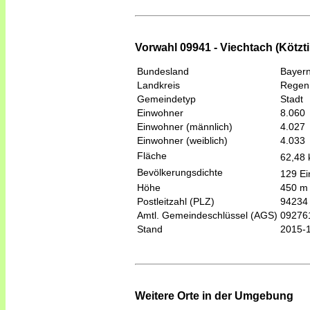
Vorwahl 09941 - Viechtach (Kötzt
Bundesland
Bayer
Landkreis
Regen
Gemeindetyp
Stadt
Einwohner
8.060
Einwohner (männlich)
4.027
Einwohner (weiblich)
4.033
Fläche
62,48
Bevölkerungsdichte
129 Ei
Höhe
450 m
Postleitzahl (PLZ)
94234
Amtl. Gemeindeschlüssel (AGS)
09276
Stand
2015-
Weitere Orte in der Umgebung