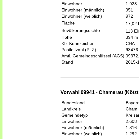
Einwohner
1.923
Einwohner (männlich)
951
Einwohner (weiblich)
972
Fläche
17,02
Bevölkerungsdichte
113 Ei
Höhe
394 m
Kfz-Kennzeichen
CHA
Postleitzahl (PLZ)
93476
Amtl. Gemeindeschlüssel (AGS)
09372
Stand
2015-
Vorwahl 09941 - Chamerau (Kötzt
Bundesland
Bayer
Landkreis
Cham
Gemeindetyp
Kreis
Einwohner
2.608
Einwohner (männlich)
1.316
Einwohner (weiblich)
1.292