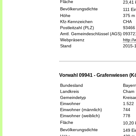
Fläche
23,41
Bevölkerungsdichte
111 Ei
Höhe
375 m
Kfz-Kennzeichen
CHA
Postleitzahl (PLZ)
93466
Amtl. Gemeindeschlüssel (AGS)
09372
Webpräsenz
http:/
Stand
2015-
Vorwahl 09941 - Grafenwiesen (Kö
Bundesland
Bayer
Landkreis
Cham
Gemeindetyp
Kreis
Einwohner
1.522
Einwohner (männlich)
744
Einwohner (weiblich)
778
Fläche
10,20
Bevölkerungsdichte
149 Ei