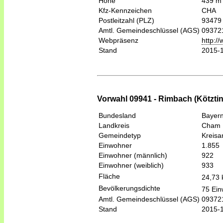
Höhe
439 m
Kfz-Kennzeichen
CHA
Postleitzahl (PLZ)
93479
Amtl. Gemeindeschlüssel (AGS)
09372
Webpräsenz
http:/
Stand
2015-
Vorwahl 09941 - Rimbach (Kötzti
Bundesland
Bayer
Landkreis
Cham
Gemeindetyp
Kreis
Einwohner
1.855
Einwohner (männlich)
922
Einwohner (weiblich)
933
Fläche
24,73
Bevölkerungsdichte
75 Ein
Amtl. Gemeindeschlüssel (AGS)
09372
Stand
2015-