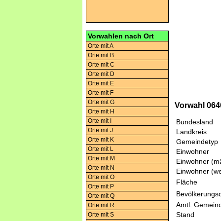
Vorwahlen nach Ort
Orte mit A
Orte mit B
Orte mit C
Orte mit D
Orte mit E
Orte mit F
Orte mit G
Vorwahl 064
Orte mit H
Orte mit I
Bundesland
Orte mit J
Landkreis
Orte mit K
Gemeindetyp
Orte mit L
Einwohner
Orte mit M
Einwohner (mä
Orte mit N
Einwohner (we
Orte mit O
Fläche
Orte mit P
Bevölkerungsd
Orte mit Q
Amtl. Gemeind
Orte mit R
Stand
Orte mit S