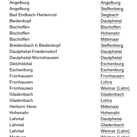
Angelburg
Angelburg
Angelburg
Steffenberg
Bad Endbach-Hartenrod
Siegbach
Biedenkopf
Dautphetal
Bischoffen
Bischoffen
Bischoffen
Hohenahr
Bischoffen
Mittenaar
Breidenbach b Biedenkopf
Steffenberg
Dautphetal-Friedensdorf
Dautphetal
Dautphetal-Mornshausen
Dautphetal
Dietzhölztal
Eschenburg
Eschenburg
Eschenburg
Fronhausen
Fronhausen
Fronhausen
Lohra
Fronhausen
Weimar (Lahn)
Gladenbach
Gladenbach
Gladenbach
Lohra
Herborn Hess
Mittenaar
Hohenahr
Hohenahr
Lahntal
Dautphetal
Lahntal
Gladenbach
Lahntal
Weimar (Lahn)