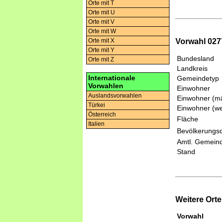
Orte mit T
Orte mit U
Orte mit V
Orte mit W
Orte mit X
Vorwahl 027
Orte mit Y
Bundesland
Orte mit Z
Landkreis
Internationale
Gemeindetyp
Vorwahlen
Einwohner
Auslandsvorwahlen
Einwohner (mä
Türkei
Einwohner (we
Österreich
Fläche
Italien
Bevölkerungsd
Amtl. Gemeind
Stand
Weitere Ort
Vorwahl