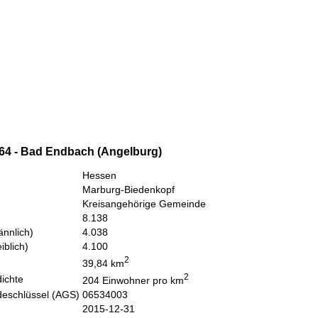
64 - Bad Endbach (Angelburg)
Hessen
Marburg-Biedenkopf
Kreisangehörige Gemeinde
8.138
nnlich)
4.038
iblich)
4.100
2
39,84 km
2
ichte
204 Einwohner pro km
eschlüssel (AGS)
06534003
2015-12-31