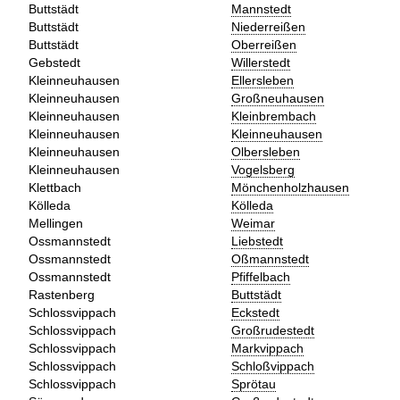
Buttstädt
Mannstedt
Buttstädt
Niederreißen
Buttstädt
Oberreißen
Gebstedt
Willerstedt
Kleinneuhausen
Ellersleben
Kleinneuhausen
Großneuhausen
Kleinneuhausen
Kleinbrembach
Kleinneuhausen
Kleinneuhausen
Kleinneuhausen
Olbersleben
Kleinneuhausen
Vogelsberg
Klettbach
Mönchenholzhausen
Kölleda
Kölleda
Mellingen
Weimar
Ossmannstedt
Liebstedt
Ossmannstedt
Oßmannstedt
Ossmannstedt
Pfiffelbach
Rastenberg
Buttstädt
Schlossvippach
Eckstedt
Schlossvippach
Großrudestedt
Schlossvippach
Markvippach
Schlossvippach
Schloßvippach
Schlossvippach
Sprötau