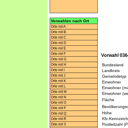
Vorwahlen nach Ort
Orte mit A
Orte mit B
Orte mit C
Orte mit D
Orte mit E
Orte mit F
Vorwahl 0364
Orte mit G
Orte mit H
Bundesland
Orte mit I
Landkreis
Orte mit J
Gemeindetyp
Orte mit K
Einwohner
Orte mit L
Einwohner (mä
Orte mit M
Einwohner (we
Orte mit N
Fläche
Orte mit O
Bevölkerungsd
Orte mit P
Höhe
Orte mit Q
Kfz-Kennzeic
Orte mit R
Postleitzahl (
Orte mit S