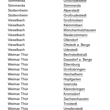
Sömmerda
Großrudestedt
Sömmerda
Sömmerda
Stotternheim
Alperstedt
Stotternheim
Großrudestedt
Vieselbach
Großmolsen
Vieselbach
Kleinmölsen
Vieselbach
Mönchenholzhausen
Vieselbach
Niederzimmern
Vieselbach
Ollendorf
Vieselbach
Ottstedt a. Berge
Vieselbach
Udestedt
Weimar Thür
Bechstedtstraß
Weimar Thür
Daasdorf a. Berge
Weimar Thür
Ettersburg
Weimar Thür
Großobringen
Weimar Thür
Heichelheim
Weimar Thür
Hopfgarten
Weimar Thür
Isseroda
Weimar Thür
Kleinobringen
Weimar Thür
Kromsdorf
Weimar Thür
Sachsenhausen
Weimar Thür
Troistedt
Weimar Thür
Umpferstedt