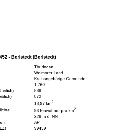
52 - Berlstedt (Berlstedt)
Thüringen
Weimarer Land
Kreisangehörige Gemeinde
1.760
nnlich)
888
iblich)
872
2
18,97 km
2
ichte
93 Einwohner pro km
228 m ü. NN
hen
AP
PLZ)
99439