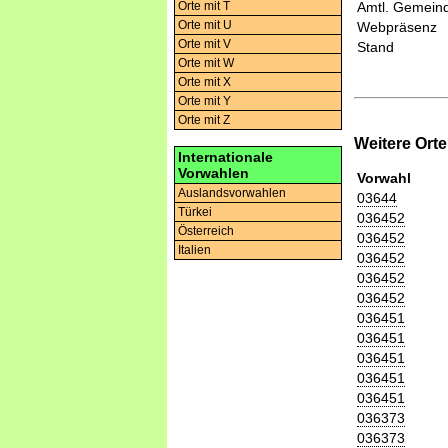
Orte mit T
Amtl. Gemeind
Orte mit U
Webpräsenz
Orte mit V
Stand
Orte mit W
Orte mit X
Orte mit Y
Orte mit Z
Weitere Ort
Internationale
Vorwahlen
Vorwahl
Auslandsvorwahlen
03644
Türkei
036452
Österreich
036452
Italien
036452
036452
036452
036451
036451
036451
036451
036451
036373
036373