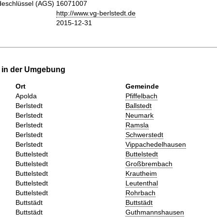
eschlüssel (AGS)
16071007
http://www.vg-berlstedt.de
2015-12-31
e in der Umgebung
Ort
Gemeinde
Apolda
Pfiffelbach
Berlstedt
Ballstedt
Berlstedt
Neumark
Berlstedt
Ramsla
Berlstedt
Schwerstedt
Berlstedt
Vippachedelhausen
Buttelstedt
Buttelstedt
Buttelstedt
Großbrembach
Buttelstedt
Krautheim
Buttelstedt
Leutenthal
Buttelstedt
Rohrbach
Buttstädt
Buttstädt
Buttstädt
Guthmannshausen