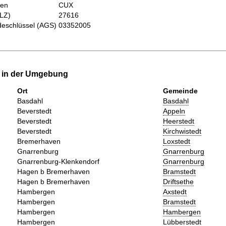
hen
CUX
PLZ)
27616
eschlüssel (AGS)
03352005
e in der Umgebung
Ort
Gemeinde
Basdahl
Basdahl
Beverstedt
Appeln
Beverstedt
Heerstedt
Beverstedt
Kirchwistedt
Bremerhaven
Loxstedt
Gnarrenburg
Gnarrenburg
Gnarrenburg-Klenkendorf
Gnarrenburg
Hagen b Bremerhaven
Bramstedt
Hagen b Bremerhaven
Driftsethe
Hambergen
Axstedt
Hambergen
Bramstedt
Hambergen
Hambergen
Hambergen
Lübberstedt