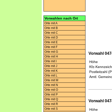
Vorwahlen nach Ort
Orte mit A
Orte mit B
Orte mit C
Orte mit D
Orte mit E
Orte mit F
Orte mit G
Vorwahl 0474
Orte mit H
Orte mit I
Höhe
Orte mit J
Kfz-Kennzeic
Orte mit K
Postleitzahl (
Orte mit L
Amtl. Gemeind
Orte mit M
Orte mit N
Orte mit O
Orte mit P
Orte mit Q
Vorwahl 0474
Orte mit R
Orte mit S
Höhe