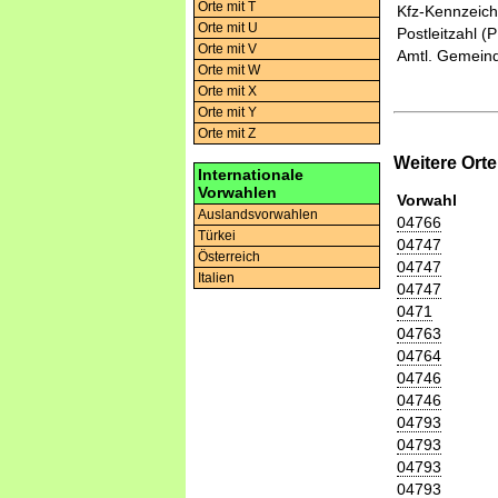
Orte mit T
Kfz-Kennzeic
Orte mit U
Postleitzahl (
Orte mit V
Amtl. Gemeind
Orte mit W
Orte mit X
Orte mit Y
Orte mit Z
Weitere Ort
Internationale
Vorwahlen
Vorwahl
Auslandsvorwahlen
04766
Türkei
04747
Österreich
04747
Italien
04747
0471
04763
04764
04746
04746
04793
04793
04793
04793