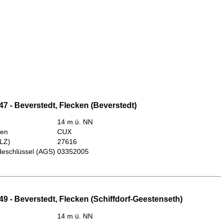
7 - Beverstedt, Flecken (Beverstedt)
14 m ü. NN
hen
CUX
PLZ)
27616
eschlüssel (AGS)
03352005
9 - Beverstedt, Flecken (Schiffdorf-Geestenseth)
14 m ü. NN