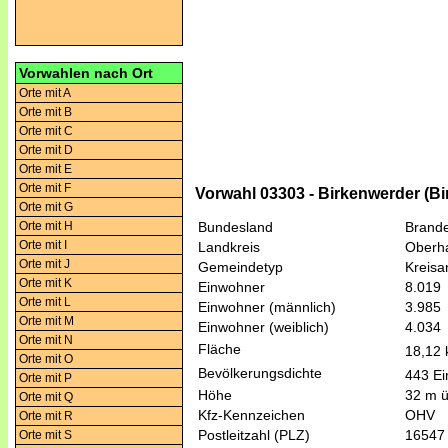
Vorwahlen nach Ort
Orte mit A
Orte mit B
Orte mit C
Orte mit D
Orte mit E
Orte mit F
Vorwahl 03303 - Birkenwerder (B
Orte mit G
Orte mit H
Bundesland
Brand
Orte mit I
Landkreis
Oberh
Orte mit J
Gemeindetyp
Kreis
Orte mit K
Einwohner
8.019
Orte mit L
Einwohner (männlich)
3.985
Orte mit M
Einwohner (weiblich)
4.034
Orte mit N
Fläche
18,12
Orte mit O
Bevölkerungsdichte
443 Ei
Orte mit P
Höhe
32 m 
Orte mit Q
Kfz-Kennzeichen
OHV
Orte mit R
Postleitzahl (PLZ)
16547
Orte mit S