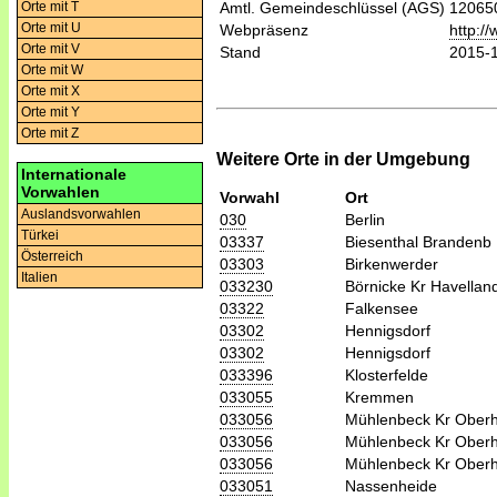
Orte mit T
Amtl. Gemeindeschlüssel (AGS)
12065
Orte mit U
Webpräsenz
http:/
Orte mit V
Stand
2015-
Orte mit W
Orte mit X
Orte mit Y
Orte mit Z
Weitere Orte in der Umgebung
Internationale
Vorwahlen
Vorwahl
Ort
Auslandsvorwahlen
030
Berlin
Türkei
03337
Biesenthal Brandenb
Österreich
03303
Birkenwerder
Italien
033230
Börnicke Kr Havellan
03322
Falkensee
03302
Hennigsdorf
03302
Hennigsdorf
033396
Klosterfelde
033055
Kremmen
033056
Mühlenbeck Kr Oberh
033056
Mühlenbeck Kr Oberh
033056
Mühlenbeck Kr Oberh
033051
Nassenheide