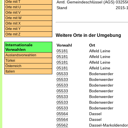
Orte mit T
Amtl. Gemeindeschlüssel (AGS)
03255
Orte mit U
Stand
2015-
Orte mit V
Orte mit W
Orte mit X
Orte mit Y
Orte mit Z
Weitere Orte in der Umgebung
Internationale
Vorwahl
Ort
Vorwahlen
05181
Alfeld Leine
Auslandsvorwahlen
05181
Alfeld Leine
Türkei
05181
Alfeld Leine
Österreich
05181
Alfeld Leine
Italien
05533
Bodenwerder
05533
Bodenwerder
05533
Bodenwerder
05533
Bodenwerder
05533
Bodenwerder
05533
Bodenwerder
05533
Bodenwerder
05564
Dassel
05564
Dassel
05562
Dassel-Markoldendor