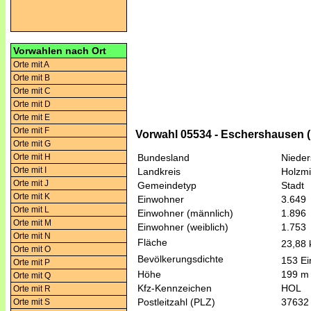
Vorwahlen nach Ort
Orte mit A
Orte mit B
Orte mit C
Orte mit D
Orte mit E
Orte mit F
Vorwahl 05534 - Eschershausen 
Orte mit G
Orte mit H
Bundesland
Niede
Orte mit I
Landkreis
Holzm
Orte mit J
Gemeindetyp
Stadt
Orte mit K
Einwohner
3.649
Orte mit L
Einwohner (männlich)
1.896
Orte mit M
Einwohner (weiblich)
1.753
Orte mit N
Fläche
23,88
Orte mit O
Bevölkerungsdichte
153 Ei
Orte mit P
Höhe
199 m
Orte mit Q
Kfz-Kennzeichen
HOL
Orte mit R
Postleitzahl (PLZ)
37632
Orte mit S