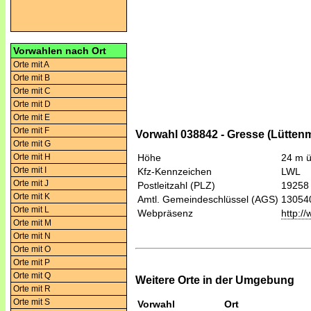
Vorwahlen nach Ort
Orte mit A
Orte mit B
Orte mit C
Orte mit D
Orte mit E
Orte mit F
Vorwahl 038842 - Gresse (Lütten
Orte mit G
Orte mit H
Höhe
24 m 
Orte mit I
Kfz-Kennzeichen
LWL
Orte mit J
Postleitzahl (PLZ)
19258
Orte mit K
Amtl. Gemeindeschlüssel (AGS)
13054
Orte mit L
Webpräsenz
http:/
Orte mit M
Orte mit N
Orte mit O
Orte mit P
Orte mit Q
Weitere Orte in der Umgebung
Orte mit R
Orte mit S
Vorwahl
Ort