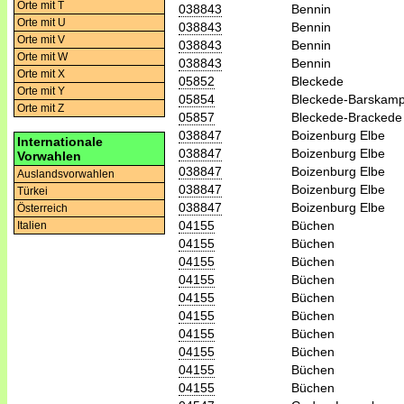
Orte mit T
038843
Bennin
Orte mit U
038843
Bennin
Orte mit V
038843
Bennin
Orte mit W
038843
Bennin
Orte mit X
05852
Bleckede
Orte mit Y
05854
Bleckede-Barskam
Orte mit Z
05857
Bleckede-Brackede
038847
Boizenburg Elbe
Internationale
038847
Boizenburg Elbe
Vorwahlen
038847
Boizenburg Elbe
Auslandsvorwahlen
038847
Boizenburg Elbe
Türkei
038847
Boizenburg Elbe
Österreich
04155
Büchen
Italien
04155
Büchen
04155
Büchen
04155
Büchen
04155
Büchen
04155
Büchen
04155
Büchen
04155
Büchen
04155
Büchen
04155
Büchen