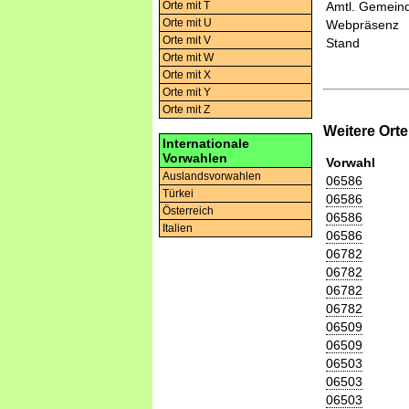
Orte mit T
Amtl. Gemeind
Orte mit U
Webpräsenz
Orte mit V
Stand
Orte mit W
Orte mit X
Orte mit Y
Orte mit Z
Weitere Ort
Internationale
Vorwahlen
Vorwahl
Auslandsvorwahlen
06586
Türkei
06586
Österreich
06586
Italien
06586
06782
06782
06782
06782
06509
06509
06503
06503
06503