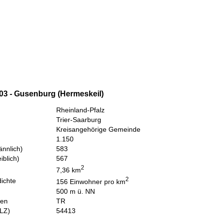
03 - Gusenburg (Hermeskeil)
Rheinland-Pfalz
Trier-Saarburg
Kreisangehörige Gemeinde
1.150
nnlich)
583
iblich)
567
2
7,36 km
2
ichte
156 Einwohner pro km
500 m ü. NN
hen
TR
PLZ)
54413