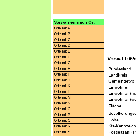
Vorwahlen nach Ort
Orte mit A
Orte mit B
Orte mit C
Orte mit D
Orte mit E
Orte mit F
Vorwahl 065
Orte mit G
Orte mit H
Bundesland
Orte mit I
Landkreis
Orte mit J
Gemeindetyp
Orte mit K
Einwohner
Orte mit L
Einwohner (mä
Orte mit M
Einwohner (we
Orte mit N
Fläche
Orte mit O
Bevölkerungsd
Orte mit P
Höhe
Orte mit Q
Kfz-Kennzeic
Orte mit R
Postleitzahl (
Orte mit S