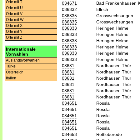
Orte mit T
034671
Bad Frankenhausen K
Orte mit U
036332
Ellrich
Orte mit V
036335
Grosswechsungen
Orte mit W
036335
Grosswechsungen
Orte mit X
036333
Heringen Helme
Orte mit Y
036333
Heringen Helme
Orte mit Z
036333
Heringen Helme
036333
Heringen Helme
Internationale
036333
Heringen Helme
Vorwahlen
036333
Heringen Helme
Auslandsvorwahlen
03631
Nordhausen Thür
Türkei
03631
Nordhausen Thür
Österreich
03631
Nordhausen Thür
Italien
03631
Nordhausen Thür
03631
Nordhausen Thür
03631
Nordhausen Thür
034651
Rossla
034651
Rossla
034651
Rossla
034651
Rossla
034651
Rossla
034653
Rottleberode