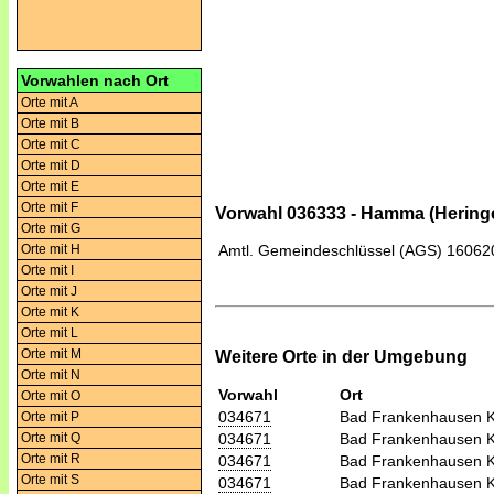
Vorwahlen nach Ort
Orte mit A
Orte mit B
Orte mit C
Orte mit D
Orte mit E
Orte mit F
Vorwahl 036333 - Hamma (Hering
Orte mit G
Orte mit H
Amtl. Gemeindeschlüssel (AGS)
16062
Orte mit I
Orte mit J
Orte mit K
Orte mit L
Orte mit M
Weitere Orte in der Umgebung
Orte mit N
Vorwahl
Ort
Orte mit O
034671
Bad Frankenhausen K
Orte mit P
034671
Bad Frankenhausen K
Orte mit Q
Orte mit R
034671
Bad Frankenhausen K
Orte mit S
034671
Bad Frankenhausen K