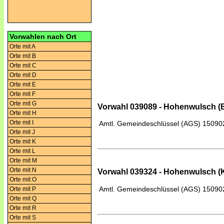
Vorwahlen nach Ort
Orte mit A
Orte mit B
Orte mit C
Orte mit D
Orte mit E
Orte mit F
Orte mit G
Vorwahl 039089 - Hohenwulsch (
Orte mit H
Orte mit I
Amtl. Gemeindeschlüssel (AGS)
15090
Orte mit J
Orte mit K
Orte mit L
Orte mit M
Orte mit N
Vorwahl 039324 - Hohenwulsch (K
Orte mit O
Amtl. Gemeindeschlüssel (AGS)
15090
Orte mit P
Orte mit Q
Orte mit R
Orte mit S