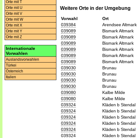
Orte mit T
Weitere Orte in der Umgebung
Orte mit U
Orte mit V
Vorwahl
Ort
Orte mit W
039384
Arendsee Altmark
Orte mit X
039089
Bismark Altmark
Orte mit Y
039089
Bismark Altmark
Orte mit Z
039089
Bismark Altmark
Internationale
039089
Bismark Altmark
Vorwahlen
039089
Bismark Altmark
Auslandsvorwahlen
039089
Bismark Altmark
Türkei
039030
Brunau
Österreich
039030
Brunau
Italien
039030
Brunau
039030
Brunau
039080
Kalbe Milde
039080
Kalbe Milde
039324
Kläden b Stendal
039324
Kläden b Stendal
039324
Kläden b Stendal
039324
Kläden b Stendal
039324
Kläden b Stendal
039324
Kläden b Stendal