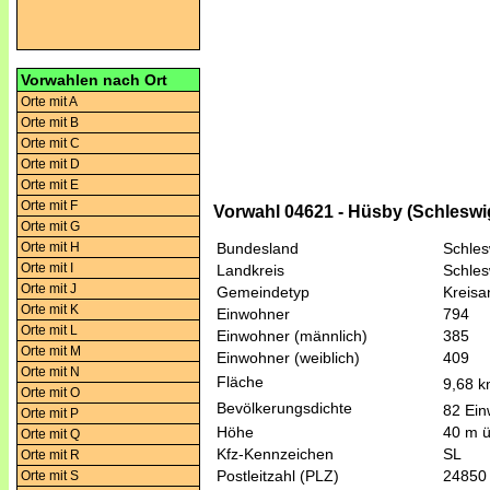
Vorwahlen nach Ort
Orte mit A
Orte mit B
Orte mit C
Orte mit D
Orte mit E
Orte mit F
Vorwahl 04621 - Hüsby (Schleswi
Orte mit G
Orte mit H
Bundesland
Schles
Orte mit I
Landkreis
Schles
Orte mit J
Gemeindetyp
Kreis
Orte mit K
Einwohner
794
Orte mit L
Einwohner (männlich)
385
Orte mit M
Einwohner (weiblich)
409
Orte mit N
Fläche
9,68 
Orte mit O
Bevölkerungsdichte
82 Ein
Orte mit P
Höhe
40 m 
Orte mit Q
Kfz-Kennzeichen
SL
Orte mit R
Postleitzahl (PLZ)
24850
Orte mit S