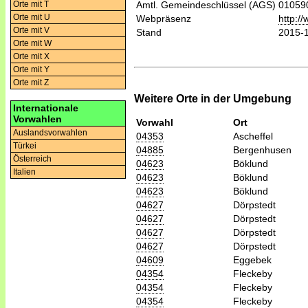
Orte mit T
Amtl. Gemeindeschlüssel (AGS)
01059
Orte mit U
Webpräsenz
http:/
Orte mit V
Stand
2015-
Orte mit W
Orte mit X
Orte mit Y
Orte mit Z
Weitere Orte in der Umgebung
Internationale
Vorwahlen
Vorwahl
Ort
Auslandsvorwahlen
04353
Ascheffel
Türkei
04885
Bergenhusen
Österreich
04623
Böklund
Italien
04623
Böklund
04623
Böklund
04627
Dörpstedt
04627
Dörpstedt
04627
Dörpstedt
04627
Dörpstedt
04609
Eggebek
04354
Fleckeby
04354
Fleckeby
04354
Fleckeby