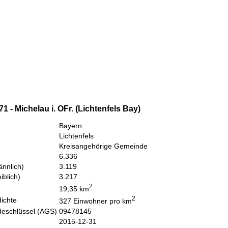
1 - Michelau i. OFr. (Lichtenfels Bay)
Bayern
Lichtenfels
Kreisangehörige Gemeinde
6.336
nnlich)
3.119
iblich)
3.217
2
19,35 km
2
ichte
327 Einwohner pro km
eschlüssel (AGS)
09478145
2015-12-31